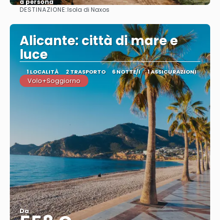
a persona
DESTINAZIONE:
Isola di Naxos
Vedere
Alicante: città di mare e
luce
1 LOCALITÀ
2 TRASPORTO
6 NOTTE/I
1 ASSICURAZIONI
Volo+Soggiorno
Da