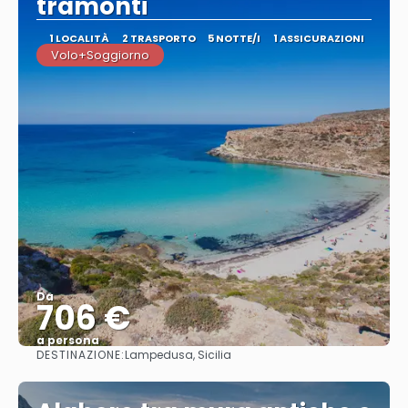
tramonti
1 LOCALITÀ
2 TRASPORTO
5 NOTTE/I
1 ASSICURAZIONI
Volo+Soggiorno
Da
706 €
a persona
DESTINAZIONE:
Lampedusa, Sicilia
Vedere