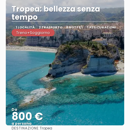
Tropea: bellezza senza
tempo
1 LOCALITÀ
2 TRASPORTO
6 NOTTE/I
1 ASSICURAZIONI
Treno+Soggiorno
Da
800 €
a persona
DESTINAZIONE:
Tropea