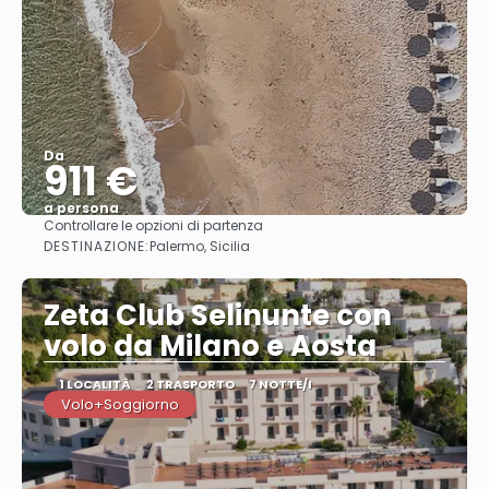
Da
911 €
a persona
Controllare le opzioni di partenza
Vedere
DESTINAZIONE:
Palermo, Sicilia
Zeta Club Selinunte con
volo da Milano e Aosta
1 LOCALITÀ
2 TRASPORTO
7 NOTTE/I
Volo+Soggiorno