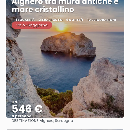
Alghero tra mura antiche e
mare cristallino
1 LOCALITÀ
2 TRASPORTO
6 NOTTE/I
1 ASSICURAZIONI
Volo+Soggiorno
Da
546 €
a persona
DESTINAZIONE:
Alghero, Sardegna
Vedere