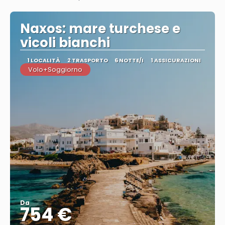
Vedere
Naxos: mare turchese e
vicoli bianchi
1 LOCALITÀ
2 TRASPORTO
6 NOTTE/I
1 ASSICURAZIONI
Volo+Soggiorno
Da
754 €