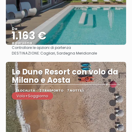
Da
1.163 €
a persona
Controllare le opzioni di partenza
Vedere
DESTINAZIONE:
Cagliari, Sardegna Meridionale
Le Dune Resort con volo da
Milano e Aosta
1 LOCALITÀ
2 TRASPORTO
7 NOTTE/I
Volo+Soggiorno