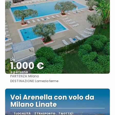
Da
1.000 €
a persona
PARTENZA:
Milano
Vedere
DESTINAZIONE:
Lamezia terme
Voi Arenella con volo da
Milano Linate
1 LOCALITÀ
2 TRASPORTO
7 NOTTE/I