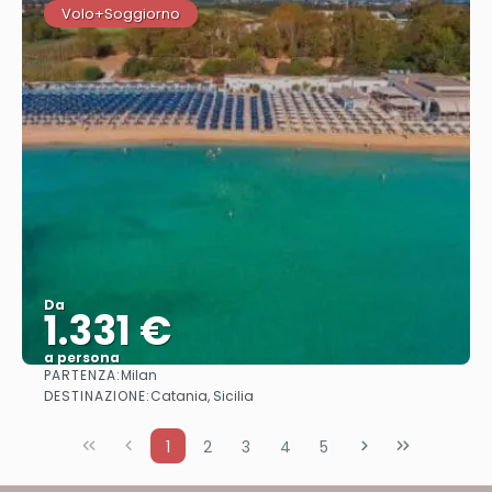
Volo+Soggiorno
Da
1.331 €
a persona
PARTENZA:
Milan
Vedere
DESTINAZIONE:
Catania, Sicilia
1
2
3
4
5