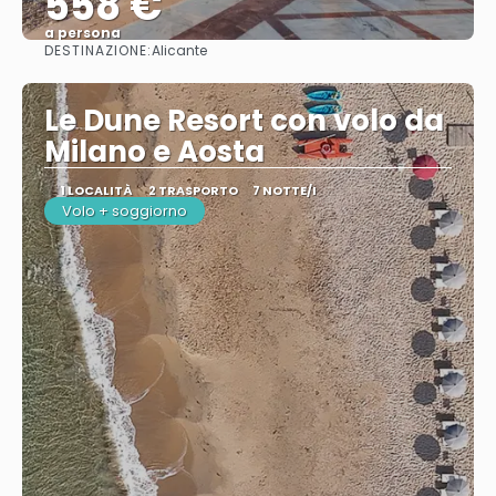
558 €
a persona
DESTINAZIONE:
Alicante
Vedere
Le Dune Resort con volo da
Milano e Aosta
1 LOCALITÀ
2 TRASPORTO
7 NOTTE/I
Volo + soggiorno