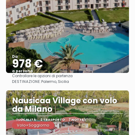
Da
978 €
a persona
Controllare le opzioni di partenza
Vedere
DESTINAZIONE:
Palermo, Sicilia
Nausicaa Village con volo
da Milano
1 LOCALITÀ
2 TRASPORTO
7 NOTTE/I
Volo+Soggiorno