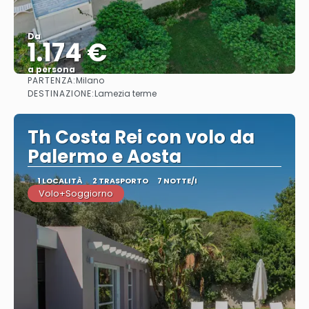
Da
1.174 €
a persona
PARTENZA:
Milano
Vedere
DESTINAZIONE:
Lamezia terme
Th Costa Rei con volo da
Palermo e Aosta
1 LOCALITÀ
2 TRASPORTO
7 NOTTE/I
Volo+Soggiorno