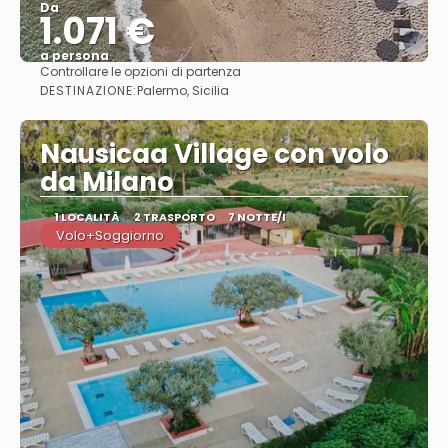
Da
1.071 €
a persona
Controllare le opzioni di partenza
Vedere
DESTINAZIONE:
Palermo, Sicilia
Nausicaa Village con volo
da Milano
1 LOCALITÀ
2 TRASPORTO
7 NOTTE/I
Volo+Soggiorno