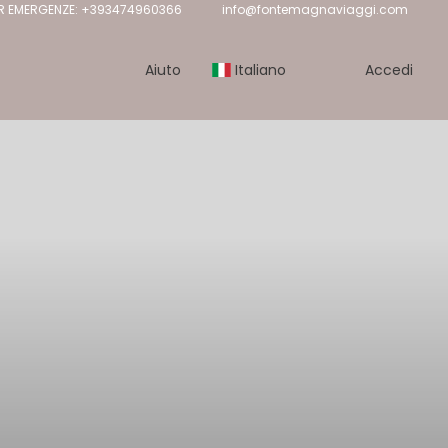
R EMERGENZE: +393474960366
info@fontemagnaviaggi.com
Aiuto
Italiano
Accedi