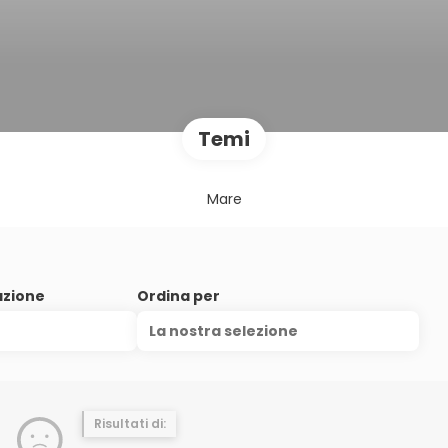
Temi
Mare
azione
Ordina per
La nostra selezione
Risultati di: