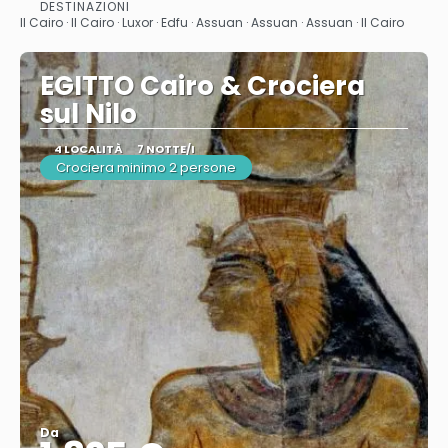
Vedere
DESTINAZIONI
Il Cairo · Il Cairo · Luxor · Edfu · Assuan · Assuan · Assuan · Il Cairo
EGITTO Cairo & Crociera
sul Nilo
4 LOCALITÀ
7 NOTTE/I
Crociera minimo 2 persone
Da