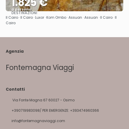
1.825 €
a persona
DESTINAZIONI
Vedere
Il Cairo · Il Cairo · Luxor · Kom Ombo · Assuan · Assuan · Il Cairo · Il
Cairo
Agenzia
Fontemagna Viaggi
Contatti
Via Fonte Magna 67 60027 - Osimo
+390719983098/ PER EMERGENZE: +393474960366
info@fontemagnaviaggi.com