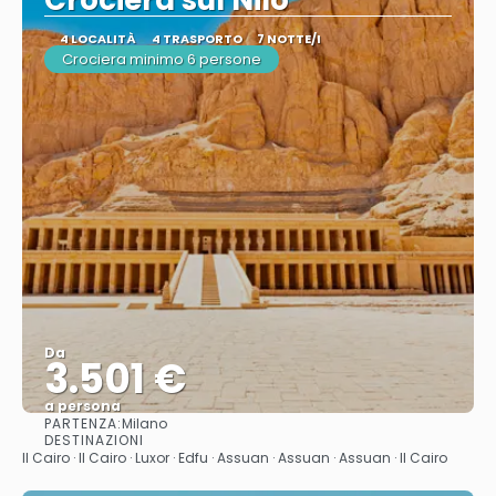
Crociera sul Nilo
4 LOCALITÀ
4 TRASPORTO
7 NOTTE/I
Crociera minimo 6 persone
Da
3.501 €
a persona
PARTENZA:
Milano
Vedere
DESTINAZIONI
Il Cairo · Il Cairo · Luxor · Edfu · Assuan · Assuan · Assuan · Il Cairo