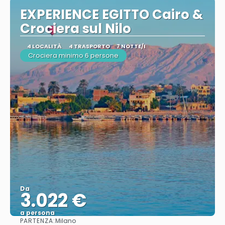
EXPERIENCE EGITTO Cairo &
Crociera sul Nilo
4 LOCALITÀ
4 TRASPORTO
7 NOTTE/I
Crociera minimo 6 persone
Da
3.022 €
a persona
PARTENZA:
Milano