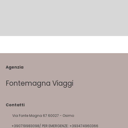
Agenzia
Fontemagna Viaggi
Contatti
Via Fonte Magna 67 60027 - Osimo
+390719983098/ PER EMERGENZE: +393474960366