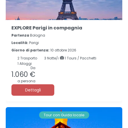
EXPLORE Parigi in compagnia
Partenza
Bologna
Località:
Parigi
Giorno di partenza:
10 ottobre 2026
2
Trasporto
3
Notte/i
1 Tours / Pacchetti
1 Alloggi
Da
1.060 €
a persona
Dettagli
Tour con Guida locale