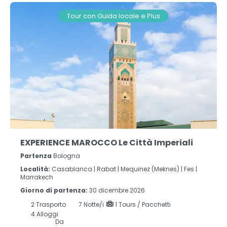
Tour con Guida locale e Plus
EXPERIENCE MAROCCO Le Città Imperiali
Partenza
Bologna
Località:
Casablanca |
Rabat |
Mequinez (Meknes) |
Fes |
Marrakech
Giorno di partenza:
30 dicembre 2026
2
Trasporto
7
Notte/i
1 Tours / Pacchetti
4 Alloggi
Da