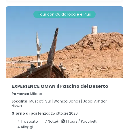
Tour con Guida locale e Plus
EXPERIENCE OMAN Il Fascino del Deserto
Partenza
Milano
Località:
Muscat |
Sur |
Wahiba Sands |
Jabal Akhdar |
Nizwa
Giorno di partenza:
25 ottobre 2026
4
Trasporto
7
Notte/i
1 Tours / Pacchetti
4 Alloggi