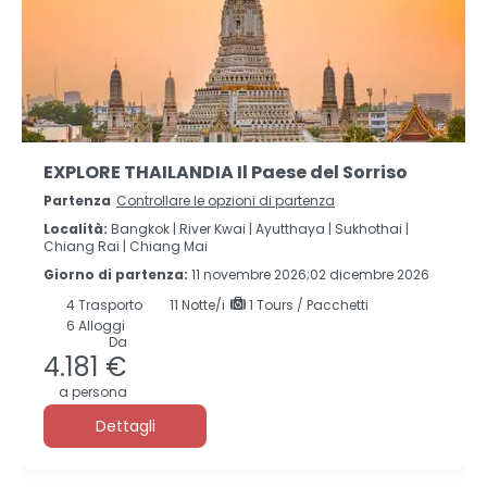
EXPLORE THAILANDIA Il Paese del Sorriso
Partenza
Controllare le opzioni di partenza
Località:
Bangkok |
River Kwai |
Ayutthaya |
Sukhothai |
Chiang Rai |
Chiang Mai
Giorno di partenza:
11 novembre 2026;02 dicembre 2026
4
Trasporto
11
Notte/i
1 Tours / Pacchetti
6 Alloggi
Da
4.181 €
a persona
Dettagli