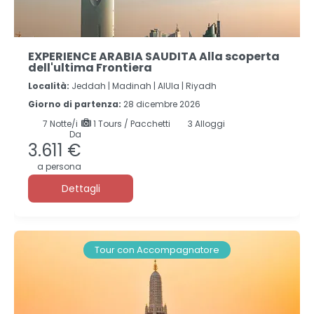
EXPERIENCE ARABIA SAUDITA Alla scoperta
dell'ultima Frontiera
Località:
Jeddah |
Madinah |
AlUla |
Riyadh
Giorno di partenza:
28 dicembre 2026
7
Notte/i
1 Tours / Pacchetti
3 Alloggi
Da
3.611 €
a persona
Dettagli
Tour con Accompagnatore