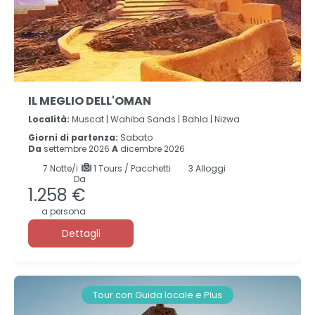
IL MEGLIO DELL'OMAN
Località:
Muscat |
Wahiba Sands |
Bahla |
Nizwa
Giorni di partenza:
Sabato
Da
settembre 2026
A
dicembre 2026
7
Notte/i
1 Tours / Pacchetti
3 Alloggi
Da
1.258 €
a persona
Dettagli
Tour con Guida locale e Plus