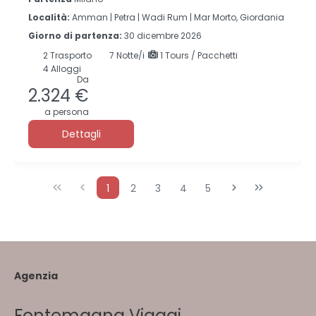
Località:
Amman |
Petra |
Wadi Rum |
Mar Morto, Giordania
Giorno di partenza:
30 dicembre 2026
2
Trasporto
7
Notte/i
1 Tours / Pacchetti
4 Alloggi
Da
2.324 €
a persona
Dettagli
1
2
3
4
5
Agenzia
Fontemagna Viaggi