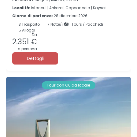
Località:
Istanbul |
Ankara |
Cappadocia |
Kayseri
Giorno di partenza:
28 dicembre 2026
3
Trasporto
7
Notte/i
1 Tours / Pacchetti
5 Alloggi
Da
2.351 €
a persona
Dettagli
Tour con Guida locale