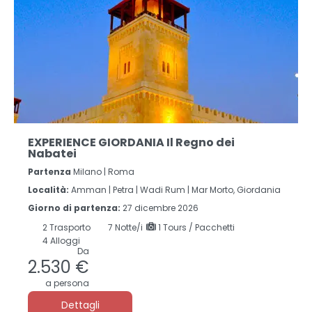
EXPERIENCE GIORDANIA Il Regno dei
Nabatei
Partenza
Milano | Roma
Località:
Amman |
Petra |
Wadi Rum |
Mar Morto, Giordania
Giorno di partenza:
27 dicembre 2026
2
Trasporto
7
Notte/i
1 Tours / Pacchetti
4 Alloggi
Da
2.530 €
a persona
Dettagli