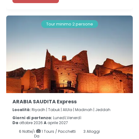
Tour minimo 2 persone
ARABIA SAUDITA Express
Località:
Riyadh |
Tabuk |
AlUla |
Madinah |
Jeddah
Giorni di partenza:
Lunedì;Venerdì
Da
ottobre 2026
A
aprile 2027
6
Notte/i
1 Tours / Pacchetti
3 Alloggi
Da