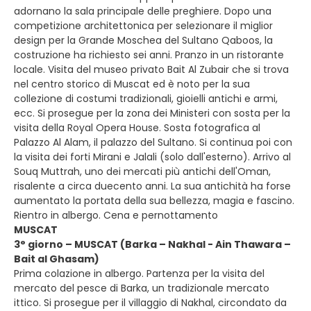
adornano la sala principale delle preghiere. Dopo una
competizione architettonica per selezionare il miglior
design per la Grande Moschea del Sultano Qaboos, la
costruzione ha richiesto sei anni. Pranzo in un ristorante
locale. Visita del museo privato Bait Al Zubair che si trova
nel centro storico di Muscat ed è noto per la sua
collezione di costumi tradizionali, gioielli antichi e armi,
ecc. Si prosegue per la zona dei Ministeri con sosta per la
visita della Royal Opera House. Sosta fotografica al
Palazzo Al Alam, il palazzo del Sultano. Si continua poi con
la visita dei forti Mirani e Jalali (solo dall'esterno). Arrivo al
Souq Muttrah, uno dei mercati più antichi dell'Oman,
risalente a circa duecento anni. La sua antichità ha forse
aumentato la portata della sua bellezza, magia e fascino.
Rientro in albergo. Cena e pernottamento
MUSCAT
3° giorno – MUSCAT (Barka – Nakhal - Ain Thawara –
Bait al Ghasam)
Prima colazione in albergo. Partenza per la visita del
mercato del pesce di Barka, un tradizionale mercato
ittico. Si prosegue per il villaggio di Nakhal, circondato da