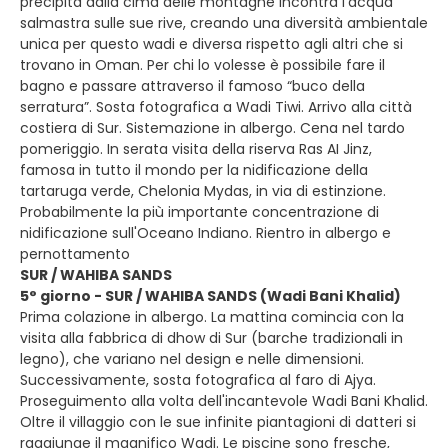
precipita dalla cima delle montagne incontra l'acqua
salmastra sulle sue rive, creando una diversità ambientale
unica per questo wadi e diversa rispetto agli altri che si
trovano in Oman. Per chi lo volesse è possibile fare il
bagno e passare attraverso il famoso “buco della
serratura”. Sosta fotografica a Wadi Tiwi. Arrivo alla città
costiera di Sur. Sistemazione in albergo. Cena nel tardo
pomeriggio. In serata visita della riserva Ras AI Jinz,
famosa in tutto il mondo per la nidificazione della
tartaruga verde, Chelonia Mydas, in via di estinzione.
Probabilmente la più importante concentrazione di
nidificazione sull'Oceano Indiano. Rientro in albergo e
pernottamento
SUR / WAHIBA SANDS
5° giorno - SUR / WAHIBA SANDS (Wadi Bani Khalid)
Prima colazione in albergo. La mattina comincia con la
visita alla fabbrica di dhow di Sur (barche tradizionali in
legno), che variano nel design e nelle dimensioni.
Successivamente, sosta fotografica al faro di Ajya.
Proseguimento alla volta dell'incantevole Wadi Bani Khalid.
Oltre il villaggio con le sue infinite piantagioni di datteri si
raggiunge il magnifico Wadi. Le piscine sono fresche,