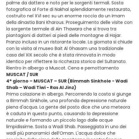
palme da dattero e noto per le sorgenti termali. Sosta
fotografica al Forte di Nakhal splendidamente restaurato,
costruito nel XVI sec su un enorme roccia da un Imam
della dinastia Bani Kharous. Proseguimento delle visite con
la sorgente termale di Ain Thawara che si trova tra
piantagioni di datteri ai piedi delle montagne di Hajar.
Pranzo incluso in un ristorante locale. La giornata si chiude
con la visita al museo Bait Al Ghasam una tradizionale
casa del XIX secolo che è stata rinnovata in modo
identico per riflettere la ricchezza storica del Sultanato.
Rientro in albergo a Muscat. Cena e pernottamento
MUSCAT / SUR
4° giorno – MUSCAT – SUR (Bimmah Sinkhole - Wadi
Shab – Wadi Tiwi - Ras Al Jinz)
Prima colazione in albergo. Percorrendo la costa si giunge
a Bimmah Sinkhole, una profonda depressione naturale
piena d'acqua. La gente del posto dice che una meteora
è caduta in questo punto, causando la depressione
naturale e formando un piccolo lago dalle acque
limpidissime. Sosta a Wadi Shab. Passeggiata in uno dei
wadi più panoramici dell’Oman. L'acqua dolce che