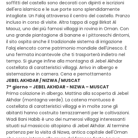
soffitti del castello sono decorati con dipinti e iscrizioni
dell'era islamica e le sue porte sono splendidamente
intagliate. Un Falaj attraversa il centro del castello. Pranzo
incluso in corso di visite. Altra tappa di oggi Birkat Al
Maouz, uno dei più famosi villaggi in rovina in Oman. Con
una grande piantagione di banane e i pittoreschi dintorni,
il sito ospita anche il tradizionale sistema di irrigazione
Falaj elencato come patrimonio mondiale dell'Unesco. È
una fermata incantevole che ti trasporterà indietro nel
tempo. Si giunge infine alla montagna di Jebel Akhdar
costellata di caratteristici villaggi. Arrivo in albergo e
sistemazione in camera. Cena e pernottamento
JEBEL AKHDAR / NIZWA / MUSCAT
7° giorno – JEBEL AKHDAR - NIZWA – MUSCAT
Prima colazione in albergo. Mattina alla scoperta di Jebel
Akhdar (montagna verde). La catena montuosa è
costellata di caratteristici villaggi e in molte zone gli
abitanti hanno costruito terrazzamenti per le coltivazioni.
Wadi Bani Habib è uno dei numerosi villaggi interessanti
situati sul massiccio altopiano di Jebel Akhdar. Al termine
partenza per la visita di Nizwa, antica capitale dell'Oman