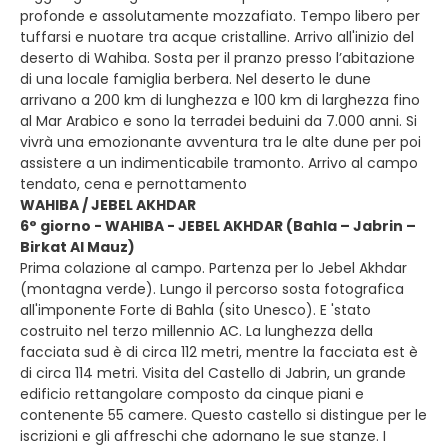
profonde e assolutamente mozzafiato. Tempo libero per
tuffarsi e nuotare tra acque cristalline. Arrivo all'inizio del
deserto di Wahiba. Sosta per il pranzo presso l’abitazione
di una locale famiglia berbera. Nel deserto le dune
arrivano a 200 km di lunghezza e 100 km di larghezza fino
al Mar Arabico e sono la terradei beduini da 7.000 anni. Si
vivrà una emozionante avventura tra le alte dune per poi
assistere a un indimenticabile tramonto. Arrivo al campo
tendato, cena e pernottamento
WAHIBA / JEBEL AKHDAR
6° giorno - WAHIBA - JEBEL AKHDAR (Bahla – Jabrin –
Birkat Al Mauz)
Prima colazione al campo. Partenza per lo Jebel Akhdar
(montagna verde). Lungo il percorso sosta fotografica
all'imponente Forte di Bahla (sito Unesco). E 'stato
costruito nel terzo millennio AC. La lunghezza della
facciata sud è di circa 112 metri, mentre la facciata est è
di circa 114 metri. Visita del Castello di Jabrin, un grande
edificio rettangolare composto da cinque piani e
contenente 55 camere. Questo castello si distingue per le
iscrizioni e gli affreschi che adornano le sue stanze. I