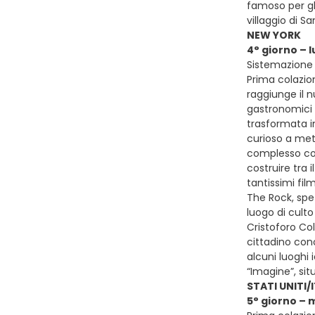
famoso per gli
villaggio di S
NEW YORK
4° giorno – 
Sistemazione 
Prima colazio
raggiunge il 
gastronomici d
trasformata i
curioso a metà
complesso com
costruire tra 
tantissimi fil
The Rock, spet
luogo di culto
Cristoforo Col
cittadino cono
alcuni luoghi 
“Imagine”, sit
STATI UNITI/
5° giorno – 