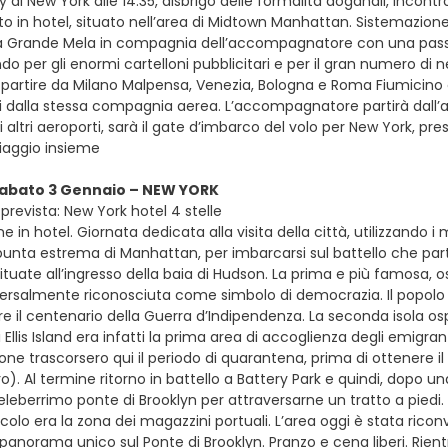
 di New York alle 14:35, disbrigo delle formalità doganali, incont
o in hotel, situato nell’area di Midtown Manhattan. Sistemazione n
a Grande Mela in compagnia dell’accompagnatore con una passe
ndo per gli enormi cartelloni pubblicitari e per il gran numero di 
e partire da Milano Malpensa, Venezia, Bologna e Roma Fiumicino con 
ti dalla stessa compagnia aerea. L’accompagnatore partirà dall’ae
 altri aeroporti, sarà il gate d’imbarco del volo per New York, pr
viaggio insieme
 sabato 3 Gennaio – NEW YORK
prevista: New York hotel 4 stelle
e in hotel. Giornata dedicata alla visita della città, utilizzando i
punta estrema di Manhattan, per imbarcarsi sul battello che parte d
situate all’ingresso della baia di Hudson. La prima e più famosa, os
versalmente riconosciuta come simbolo di democrazia. Il popolo 
l centenario della Guerra d’Indipendenza. La seconda isola ospita
di Ellis Island era infatti la prima area di accoglienza degli emigra
sone trascorsero qui il periodo di quarantena, prima di ottenere il
ro). Al termine ritorno in battello a Battery Park e quindi, dopo un
eleberrimo ponte di Brooklyn per attraversarne un tratto a piedi. 
colo era la zona dei magazzini portuali. L’area oggi è stata rico
anorama unico sul Ponte di Brooklyn. Pranzo e cena liberi. Rient