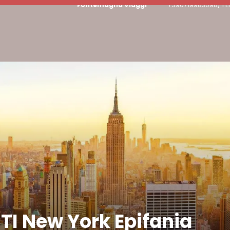
Fontemagna Viaggi
+390719983098/ PE
TI New York Epifania