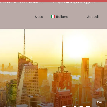
R EMERGENZE: +393474960366
info@fontemagnaviaggi.com
Aiuto
Italiano
Accedi
Da