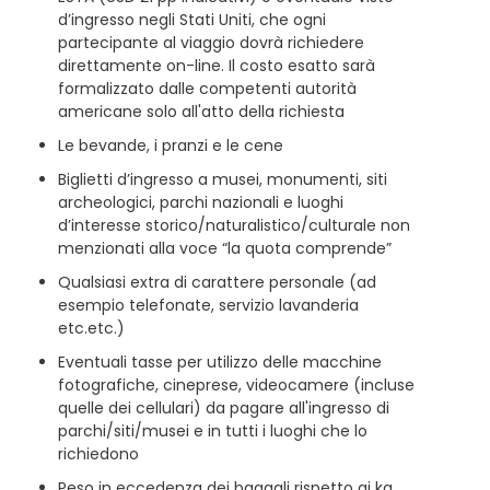
d’ingresso negli Stati Uniti, che ogni
partecipante al viaggio dovrà richiedere
direttamente on-line. Il costo esatto sarà
formalizzato dalle competenti autorità
americane solo all'atto della richiesta
Le bevande, i pranzi e le cene
Biglietti d’ingresso a musei, monumenti, siti
archeologici, parchi nazionali e luoghi
d’interesse storico/naturalistico/culturale non
menzionati alla voce “la quota comprende”
Qualsiasi extra di carattere personale (ad
esempio telefonate, servizio lavanderia
etc.etc.)
Eventuali tasse per utilizzo delle macchine
fotografiche, cineprese, videocamere (incluse
quelle dei cellulari) da pagare all'ingresso di
parchi/siti/musei e in tutti i luoghi che lo
richiedono
Peso in eccedenza dei bagagli rispetto ai kg.