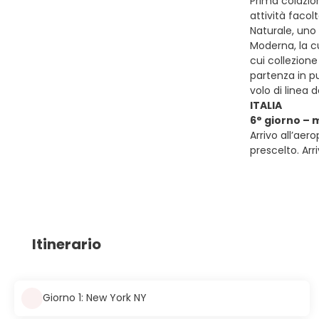
Prima colazio
attività facol
Naturale, uno 
Moderna, la c
cui collezione
partenza in pu
volo di linea 
ITALIA
6° giorno – 
Arrivo all’aer
prescelto. Arr
Itinerario
Giorno 1: New York NY