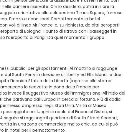
ro con il personale locale di assistenza e trasferimento con
elle camere riservate. Chi lo desidera, potrà iniziare la
ggiata orientativa alla celeberrima Times Square, famosa
neon. Pranzo e cena liberi. Pernottamento in hotel.
voli di linea Air France. o, su richiesta, da altri aeroporti
roporto di Bologna. Il punto di ritrovo con i passeggeri in
esso l’aeroporto di Parigi. Da quel momento il gruppo
 mezzi pubblici per gli spostamenti. Al mattino si raggiunge
al South Ferry in direzione di Liberty ed Ellis Island, le due
pita l’iconica Statua della Libertà (ingresso alla statua
americano la ricevette in dono dalla Francia per
 invece il suggestivo Museo dell’Immigrazione. All’inizio del
nti che partivano dall’Europa in cerca di fortuna. Più di dodici
 permesso d’ingresso negli Stati Uniti. Visita al Museo
a passeggiata nei luoghi simbolo del Financial Distric, si
A seguire si raggiunge il quartiere di South Street Seaport,
nvertita in una zona commerciale molto chic, da cui si può
ro in hotel per il pernottamento