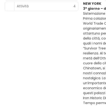
NEW YORK
Attività
4
3° giorno –
Sistemazione 
Prima colazion
World Trade C
originariament
ottantuno per
della città, 
quali i nomi d
“Survivor Tree
resilienza. Al 
metà dell’Ott
cuore della ci
Chinatown, si 
nostri connazi
nostalgica. La
un’importante
economico del
questi palazz
Iron Historic 
Tempo permett