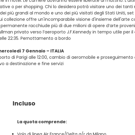
ne in hotel. Le camere dovranno essere liberate al mattino. L’u
tative o per shopping. Chi lo desidera potrà visitare uno dei tanti 
dei più grandi al mondo e uno dei più visitati degli Stati Uniti, s
ui collezione offre un'incomparabile visione d'insieme dell'art
 permanente racchiude più di due milioni di opere d‘arte provenien
llman privato verso l’aeroporto J.F.Kennedy in tempo utile per il d
delle 22:35. Pernottamento a bordo
mercoledì 7 Gennaio – ITALIA
oporto di Parigi alle 12:00, cambio di aeromobile e proseguimento de
ivo a destinazione e fine servizi
Incluso
La quota comprende:
Volo di linea Air France/Delta a/r da Milano