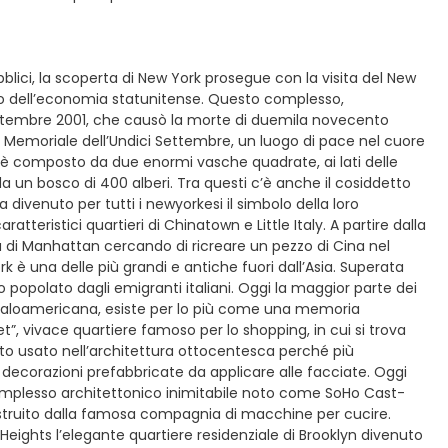
blici, la scoperta di New York prosegue con la visita del New
lo dell’economia statunitense. Questo complesso,
1 Settembre 2001, che causò la morte di duemila novecento
l Memoriale dell’Undici Settembre, un luogo di pace nel cuore
e è composto da due enormi vasche quadrate, ai lati delle
 da un bosco di 400 alberi. Tra questi c’è anche il cosiddetto
divenuto per tutti i newyorkesi il simbolo della loro
aratteristici quartieri di Chinatown e Little Italy. A partire dalla
a di Manhattan cercando di ricreare un pezzo di Cina nel
 è una delle più grandi e antiche fuori dall’Asia. Superata
o popolato dagli emigranti italiani. Oggi la maggior parte dei
ta italoamericana, esiste per lo più come una memoria
t”, vivace quartiere famoso per lo shopping, in cui si trova
to usato nell’architettura ottocentesca perché più
decorazioni prefabbricate da applicare alle facciate. Oggi
 complesso architettonico inimitabile noto come SoHo Cast-
g, costruito dalla famosa compagnia di macchine per cucire.
ights l’elegante quartiere residenziale di Brooklyn divenuto