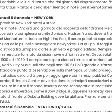
 addobbi e le luci di Natale che dal giorno del Ringraziamento fi
anta Claus. Pranzo e cena liberi. Rientro in hotel per il pernottam
lunedì 5 Gennaio – NEW YORK
prevista: New York hotel 4 stelle
ne in hotel. Ancora una giornata alla scoperta della “Grande Me
nuovissimo complesso architettonico di Hudson Yards, dove si tro
i Manhattan e l’iconico High Line Park, il parco pubblico soprael
n una delle più belle passeggiate newyorkesi. Da qui poi si ragg
 strada tra un’opera d’arte e un vero e proprio edificio. Sempre c
merciale formato da diciannove edifici in stile Art Decò, voluto
il 1930 ed il 1939. Il complesso ospita alcune famose attrazioni tu
m, Radio City Music Hall che negli anni ’30 fu il più grande e sfarz
tacolare punto di osservazione sulla metropoli. La visita prosegu
 cattolico della città, per poi raggiungere con i mezzi pubblici Co
ombo, il Lincoln Center dove risiedono le principali associazioni a
sciuto in tutto il mondo: inserito come scenografia in moltissimi
iconici e imperdibili, come il Bow Bridge, il Jaqueline Kennedy R
uata di fronte al Dakota Building dove lui abitava. Pranzo e cena l
ITALIA
martedì 6 Gennaio – STATI UNITI/ITALIA