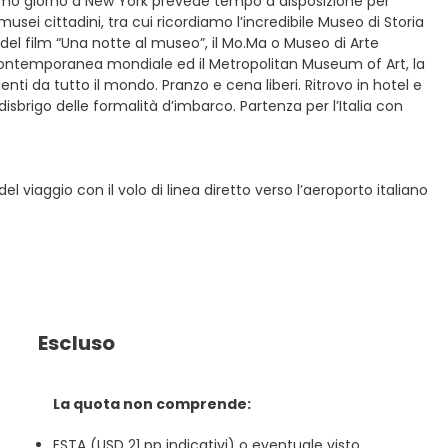
ltimo giorno a New York prevede tempo a disposizione per
musei cittadini, tra cui ricordiamo l’incredibile Museo di Storia
et del film “Una notte al museo”, il Mo.Ma o Museo di Arte
e contemporanea mondiale ed il Metropolitan Museum of Art, la
ti da tutto il mondo. Pranzo e cena liberi. Ritrovo in hotel e
isbrigo delle formalità d’imbarco. Partenza per l’Italia con
l viaggio con il volo di linea diretto verso l’aeroporto italiano
Escluso
La quota non comprende:
ESTA (USD 21 pp indicativi) o eventuale visto