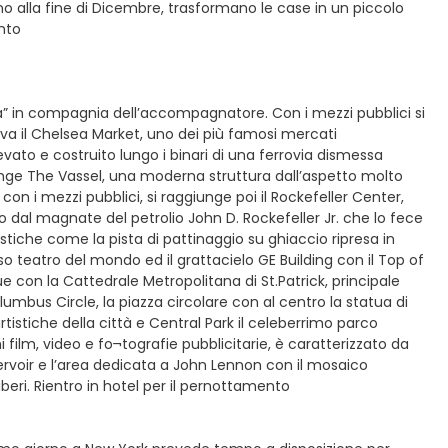
no alla fine di Dicembre, trasformano le case in un piccolo
ento
la” in compagnia dell’accompagnatore. Con i mezzi pubblici si
va il Chelsea Market, uno dei più famosi mercati
evato e costruito lungo i binari di una ferrovia dismessa
iunge The Vassel, una moderna struttura dall’aspetto molto
on i mezzi pubblici, si raggiunge poi il Rockefeller Center,
 dal magnate del petrolio John D. Rockefeller Jr. che lo fece
ristiche come la pista di pattinaggio su ghiaccio ripresa in
oso teatro del mondo ed il grattacielo GE Building con il Top of
e con la Cattedrale Metropolitana di St.Patrick, principale
lumbus Circle, la piazza circolare con al centro la statua di
rtistiche della città e Central Park il celeberrimo parco
 film, video e fo¬tografie pubblicitarie, è caratterizzato da
eservoir e l’area dedicata a John Lennon con il mosaico
iberi. Rientro in hotel per il pernottamento