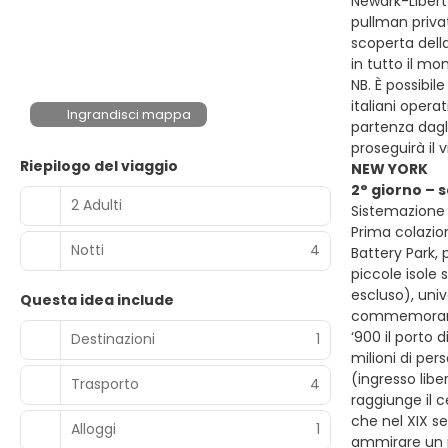
Newark-Liberty
pullman privat
scoperta dell
in tutto il mo
NB. È possibil
italiani opera
Ingrandisci mappa
partenza dagli
proseguirà il 
Riepilogo del viaggio
NEW YORK
2° giorno –
2 Adulti
Sistemazione 
Prima colazion
Notti
4
Battery Park, 
piccole isole 
escluso), uni
Questa idea include
commemorare i
‘900 il porto 
Destinazioni
1
milioni di per
(ingresso libe
Trasporto
4
raggiunge il c
che nel XIX se
Alloggi
1
ammirare un p