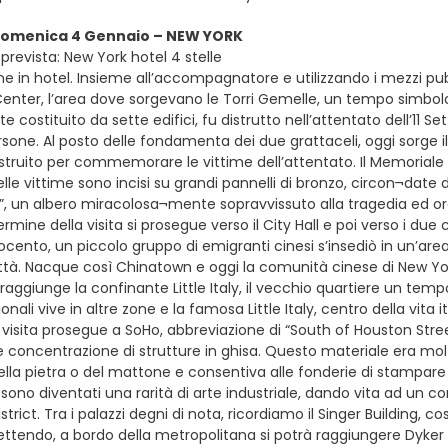
 domenica 4 Gennaio – NEW YORK
prevista: New York hotel 4 stelle
e in hotel. Insieme all’accompagnatore e utilizzando i mezzi pub
enter, l’area dove sorgevano le Torri Gemelle, un tempo simbo
e costituito da sette edifici, fu distrutto nell’attentato dell’1
sone. Al posto delle fondamenta dei due grattaceli, oggi sorge i
costruito per commemorare le vittime dell’attentato. Il Memorial
elle vittime sono incisi su grandi pannelli di bronzo, circon¬date
”, un albero miracolosa¬mente sopravvissuto alla tragedia ed ora 
termine della visita si prosegue verso il City Hall e poi verso i due c
ocento, un piccolo gruppo di emigranti cinesi s’insediò in un’are
ttà. Nacque così Chinatown e oggi la comunità cinese di New York
raggiunge la confinante Little Italy, il vecchio quartiere un temp
onali vive in altre zone e la famosa Little Italy, centro della vi
 visita prosegue a SoHo, abbreviazione di “South of Houston Stree
 concentrazione di strutture in ghisa. Questo materiale era mol
la pietra o del mattone e consentiva alle fonderie di stampare 
i sono diventati una rarità di arte industriale, dando vita ad un
District. Tra i palazzi degni di nota, ricordiamo il Singer Buildin
endo, a bordo della metropolitana si potrà raggiungere Dyker He