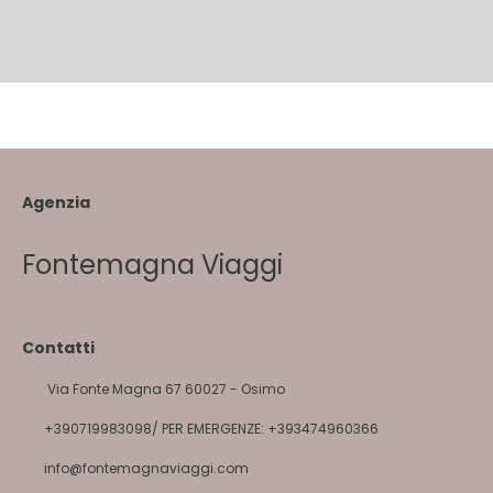
Agenzia
Fontemagna Viaggi
Contatti
Via Fonte Magna 67 60027 - Osimo
+390719983098/ PER EMERGENZE: +393474960366
info@fontemagnaviaggi.com