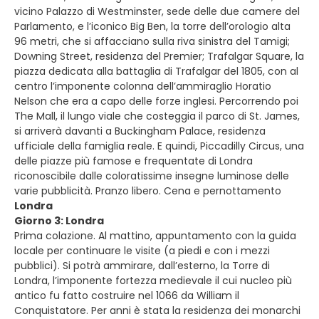
vicino Palazzo di Westminster, sede delle due camere del
Parlamento, e l’iconico Big Ben, la torre dell’orologio alta
96 metri, che si affacciano sulla riva sinistra del Tamigi;
Downing Street, residenza del Premier; Trafalgar Square, la
piazza dedicata alla battaglia di Trafalgar del 1805, con al
centro l’imponente colonna dell’ammiraglio Horatio
Nelson che era a capo delle forze inglesi. Percorrendo poi
The Mall, il lungo viale che costeggia il parco di St. James,
si arriverà davanti a Buckingham Palace, residenza
ufficiale della famiglia reale. E quindi, Piccadilly Circus, una
delle piazze più famose e frequentate di Londra
riconoscibile dalle coloratissime insegne luminose delle
varie pubblicità. Pranzo libero. Cena e pernottamento
Londra
Giorno 3: Londra
Prima colazione. Al mattino, appuntamento con la guida
locale per continuare le visite (a piedi e con i mezzi
pubblici). Si potrà ammirare, dall’esterno, la Torre di
Londra, l’imponente fortezza medievale il cui nucleo più
antico fu fatto costruire nel 1066 da William il
Conquistatore. Per anni è stata la residenza dei monarchi