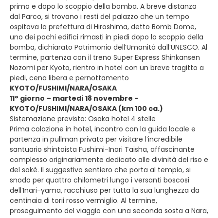
prima e dopo lo scoppio della bomba. A breve distanza
dal Parco, si trovano i resti del palazzo che un tempo
ospitava la prefettura di Hiroshima, detto Bomb Dome,
uno dei pochi edifici rimasti in piedi dopo lo scoppio della
bomba, dichiarato Patrimonio dell’Umanità dall’UNESCO. Al
termine, partenza con il treno Super Express Shinkansen
Nozomi per Kyoto, rientro in hotel con un breve tragitto a
piedi, cena libera e pernottamento
KYOTO/FUSHIMI/NARA/OSAKA
11° giorno – martedì 18 novembre -
KYOTO/FUSHIMI/NARA/OSAKA (km 100 ca.)
Sistemazione prevista: Osaka hotel 4 stelle
Prima colazione in hotel, incontro con la guida locale e
partenza in pullman privato per visitare l’incredibile
santuario shintoista Fushimi-Inari Taisha, affascinante
complesso originariamente dedicato alle divinità del riso e
del sakè. Il suggestivo sentiero che porta al tempio, si
snoda per quattro chilometri lungo i versanti boscosi
dell’Inari-yama, racchiuso per tutta la sua lunghezza da
centinaia di torii rosso vermiglio. Al termine,
proseguimento del viaggio con una seconda sosta a Nara,