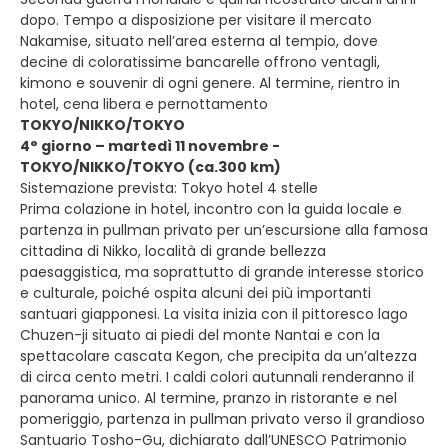
dopo. Tempo a disposizione per visitare il mercato
Nakamise, situato nell’area esterna al tempio, dove
decine di coloratissime bancarelle offrono ventagli,
kimono e souvenir di ogni genere. Al termine, rientro in
hotel, cena libera e pernottamento
TOKYO/NIKKO/TOKYO
4° giorno – martedì 11 novembre -
TOKYO/NIKKO/TOKYO (ca.300 km)
Sistemazione prevista: Tokyo hotel 4 stelle
Prima colazione in hotel, incontro con la guida locale e
partenza in pullman privato per un’escursione alla famosa
cittadina di Nikko, località di grande bellezza
paesaggistica, ma soprattutto di grande interesse storico
e culturale, poiché ospita alcuni dei più importanti
santuari giapponesi. La visita inizia con il pittoresco lago
Chuzen-ji situato ai piedi del monte Nantai e con la
spettacolare cascata Kegon, che precipita da un’altezza
di circa cento metri. I caldi colori autunnali renderanno il
panorama unico. Al termine, pranzo in ristorante e nel
pomeriggio, partenza in pullman privato verso il grandioso
Santuario Tosho-Gu, dichiarato dall’UNESCO Patrimonio