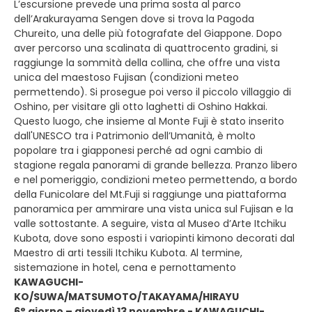
L’escursione prevede una prima sosta al parco
dell’Arakurayama Sengen dove si trova la Pagoda
Chureito, una delle più fotografate del Giappone. Dopo
aver percorso una scalinata di quattrocento gradini, si
raggiunge la sommità della collina, che offre una vista
unica del maestoso Fujisan (condizioni meteo
permettendo). Si prosegue poi verso il piccolo villaggio di
Oshino, per visitare gli otto laghetti di Oshino Hakkai.
Questo luogo, che insieme al Monte Fuji è stato inserito
dall'UNESCO tra i Patrimonio dell’Umanità, è molto
popolare tra i giapponesi perché ad ogni cambio di
stagione regala panorami di grande bellezza. Pranzo libero
e nel pomeriggio, condizioni meteo permettendo, a bordo
della Funicolare del Mt.Fuji si raggiunge una piattaforma
panoramica per ammirare una vista unica sul Fujisan e la
valle sottostante. A seguire, vista al Museo d’Arte Itchiku
Kubota, dove sono esposti i variopinti kimono decorati dal
Maestro di arti tessili Itchiku Kubota. Al termine,
sistemazione in hotel, cena e pernottamento
KAWAGUCHI-
KO/SUWA/MATSUMOTO/TAKAYAMA/HIRAYU
6° giorno – giovedì 13 novembre - KAWAGUCHI-