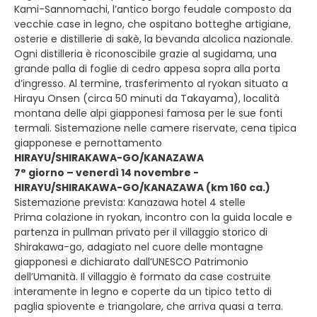
Kami-Sannomachi, l’antico borgo feudale composto da
vecchie case in legno, che ospitano botteghe artigiane,
osterie e distillerie di sakè, la bevanda alcolica nazionale.
Ogni distilleria è riconoscibile grazie al sugidama, una
grande palla di foglie di cedro appesa sopra alla porta
d’ingresso. Al termine, trasferimento al ryokan situato a
Hirayu Onsen (circa 50 minuti da Takayama), località
montana delle alpi giapponesi famosa per le sue fonti
termali. Sistemazione nelle camere riservate, cena tipica
giapponese e pernottamento
HIRAYU/SHIRAKAWA-GO/KANAZAWA
7° giorno – venerdì 14 novembre -
HIRAYU/SHIRAKAWA-GO/KANAZAWA (km 160 ca.)
Sistemazione prevista: Kanazawa hotel 4 stelle
Prima colazione in ryokan, incontro con la guida locale e
partenza in pullman privato per il villaggio storico di
Shirakawa-go, adagiato nel cuore delle montagne
giapponesi e dichiarato dall’UNESCO Patrimonio
dell’Umanità. Il villaggio è formato da case costruite
interamente in legno e coperte da un tipico tetto di
paglia spiovente e triangolare, che arriva quasi a terra.