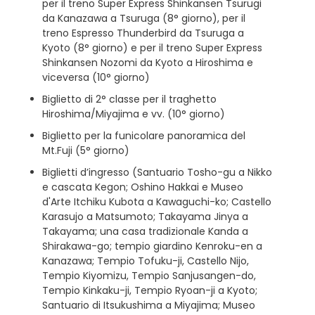
per il treno Super Express Shinkansen Tsurugi
da Kanazawa a Tsuruga (8° giorno), per il
treno Espresso Thunderbird da Tsuruga a
Kyoto (8° giorno) e per il treno Super Express
Shinkansen Nozomi da Kyoto a Hiroshima e
viceversa (10° giorno)
Biglietto di 2° classe per il traghetto
Hiroshima/Miyajima e vv. (10° giorno)
Biglietto per la funicolare panoramica del
Mt.Fuji (5° giorno)
Biglietti d’ingresso (Santuario Tosho-gu a Nikko
e cascata Kegon; Oshino Hakkai e Museo
d'Arte Itchiku Kubota a Kawaguchi-ko; Castello
Karasujo a Matsumoto; Takayama Jinya a
Takayama; una casa tradizionale Kanda a
Shirakawa-go; tempio giardino Kenroku-en a
Kanazawa; Tempio Tofuku-ji, Castello Nijo,
Tempio Kiyomizu, Tempio Sanjusangen-do,
Tempio Kinkaku-ji, Tempio Ryoan-ji a Kyoto;
Santuario di Itsukushima a Miyajima; Museo