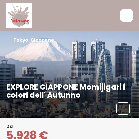
Tokyo, Giappone
EXPLORE GIAPPONE Momijigari i
colori dell' Autunno
Da
5.928 €