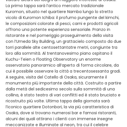
La prima tappa sarà l’antico mercato tradizionale
Kuromon, situato nel quartiere Namba lungo lo stretto
vicolo di Kuromon Ichiba: il profumo pungente del kimchi,
le composizioni colorate di pesci, carni e prodotti agricoli
offrono una potente esperienza sensoriale. Pranzo in
ristorante e nel pomeriggio proseguimento della visita
con l’Umeda Sky Building, un grattacielo composto da due
torri parallele alte centosettantatre metri, congiunte tra
loro alla sommità. Al trentanovesimo piano ospitano il
Kuchu-Teien o Floating Observatory un enorme
osservatorio panoramico all’aperto di forma circolare, da
cui è possibile osservare la città a trecentosessanta gradi.
A seguire, visita del Catello di Osaka, sicuramente il
monumento più importante della città. Costruito a partire
dalla metà del sedicesimo secolo sulla sommità di una
collina, è stato teatro di vari conflitti ed è stato bruciato e
ricostruito più volte. Ultima tappa della giornata sarà
l’iconico quartiere Dotonbori, la via più caratteristica di
Osaka, dove si trovano numerosi bar e famosi ristoranti,
alcuni dei quali attirano i clienti con immense insegne
meccanizzate e illuminate al neon, tra cui il celebre