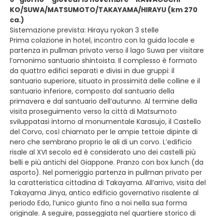
KO/SUWA/MATSUMOTO/TAKAYAMA/HIRAYU (km 270
ca.)
Sistemazione prevista: Hirayu ryokan 3 stelle
Prima colazione in hotel, incontro con la guida locale e
partenza in pullman privato verso il lago Suwa per visitare
l’omonimo santuario shintoista. Il complesso è formato
da quattro edifici separati e divisi in due gruppi: il
santuario superiore, situato in prossimità delle colline e il
santuario inferiore, composto dal santuario della
primavera e dal santuario dell’autunno. Al termine della
visita proseguimento verso la città di Matsumoto
sviluppatasi intorno al monumentale Karasujo, il Castello
del Corvo, così chiamato per le ampie tettoie dipinte di
nero che sembrano proprio le ali di un corvo. L’edificio
risale al XVI secolo ed è considerato uno dei castelli più
belli e più antichi del Giappone. Pranzo con box lunch (da
asporto). Nel pomeriggio partenza in pullman privato per
la caratteristica cittadina di Takayama. All’arrivo, visita del
Takayama Jinya, antico edificio governativo risalente al
periodo Edo, l’unico giunto fino a noi nella sua forma
originale. A seguire, passeggiata nel quartiere storico di