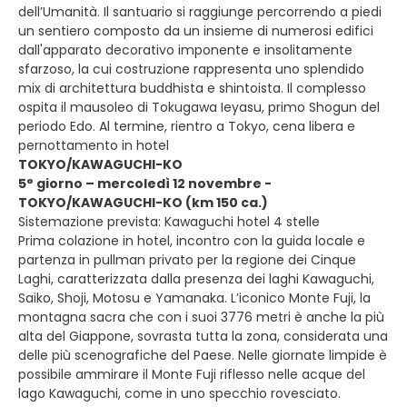
dell’Umanità. Il santuario si raggiunge percorrendo a piedi
un sentiero composto da un insieme di numerosi edifici
dall'apparato decorativo imponente e insolitamente
sfarzoso, la cui costruzione rappresenta uno splendido
mix di architettura buddhista e shintoista. Il complesso
ospita il mausoleo di Tokugawa Ieyasu, primo Shogun del
periodo Edo. Al termine, rientro a Tokyo, cena libera e
pernottamento in hotel
TOKYO/KAWAGUCHI-KO
5° giorno – mercoledì 12 novembre -
TOKYO/KAWAGUCHI-KO (km 150 ca.)
Sistemazione prevista: Kawaguchi hotel 4 stelle
Prima colazione in hotel, incontro con la guida locale e
partenza in pullman privato per la regione dei Cinque
Laghi, caratterizzata dalla presenza dei laghi Kawaguchi,
Saiko, Shoji, Motosu e Yamanaka. L’iconico Monte Fuji, la
montagna sacra che con i suoi 3776 metri è anche la più
alta del Giappone, sovrasta tutta la zona, considerata una
delle più scenografiche del Paese. Nelle giornate limpide è
possibile ammirare il Monte Fuji riflesso nelle acque del
lago Kawaguchi, come in uno specchio rovesciato.