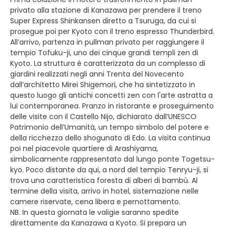
privato alla stazione di Kanazawa per prendere il treno
Super Express Shinkansen diretto a Tsuruga, da cui si
prosegue poi per Kyoto con il treno espresso Thunderbird.
All’arrivo, partenza in pullman privato per raggiungere il
tempio Tofuku-ji, uno dei cinque grandi templi zen di
Kyoto. La struttura è caratterizzata da un complesso di
giardini realizzati negli anni Trenta del Novecento
dall’architetto Mirei Shigemori, che ha sintetizzato in
questo luogo gli antichi concetti zen con l'arte astratta a
lui contemporanea. Pranzo in ristorante e proseguimento
delle visite con il Castello Nijo, dichiarato dall’UNESCO
Patrimonio dell’Umanità, un tempo simbolo del potere e
della ricchezza dello shogunato di Edo. La visita continua
poi nel piacevole quartiere di Arashiyama,
simbolicamente rappresentato dal lungo ponte Togetsu-
kyo. Poco distante da qui, a nord del tempio Tenryu-ji, si
trova una caratteristica foresta di alberi di bambù. Al
termine della visita, arrivo in hotel, sistemazione nelle
camere riservate, cena libera e pernottamento.
NB. In questa giornata le valigie saranno spedite
direttamente da Kanazawa a Kyoto. Si prepara un