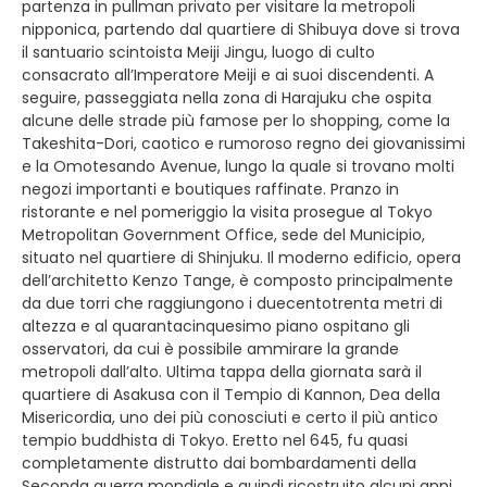
partenza in pullman privato per visitare la metropoli
nipponica, partendo dal quartiere di Shibuya dove si trova
il santuario scintoista Meiji Jingu, luogo di culto
consacrato all’Imperatore Meiji e ai suoi discendenti. A
seguire, passeggiata nella zona di Harajuku che ospita
alcune delle strade più famose per lo shopping, come la
Takeshita-Dori, caotico e rumoroso regno dei giovanissimi
e la Omotesando Avenue, lungo la quale si trovano molti
negozi importanti e boutiques raffinate. Pranzo in
ristorante e nel pomeriggio la visita prosegue al Tokyo
Metropolitan Government Office, sede del Municipio,
situato nel quartiere di Shinjuku. Il moderno edificio, opera
dell’architetto Kenzo Tange, è composto principalmente
da due torri che raggiungono i duecentotrenta metri di
altezza e al quarantacinquesimo piano ospitano gli
osservatori, da cui è possibile ammirare la grande
metropoli dall’alto. Ultima tappa della giornata sarà il
quartiere di Asakusa con il Tempio di Kannon, Dea della
Misericordia, uno dei più conosciuti e certo il più antico
tempio buddhista di Tokyo. Eretto nel 645, fu quasi
completamente distrutto dai bombardamenti della
Seconda guerra mondiale e quindi ricostruito alcuni anni