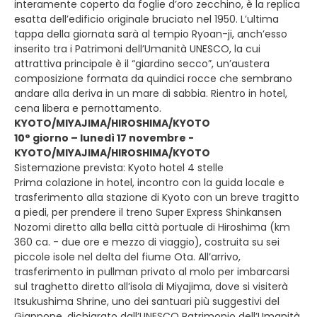
interamente coperto da foglie d’oro zecchino, è la replica
esatta dell’edificio originale bruciato nel 1950. L’ultima
tappa della giornata sarà al tempio Ryoan-ji, anch’esso
inserito tra i Patrimoni dell’Umanità UNESCO, la cui
attrattiva principale è il “giardino secco”, un’austera
composizione formata da quindici rocce che sembrano
andare alla deriva in un mare di sabbia. Rientro in hotel,
cena libera e pernottamento.
KYOTO/MIYAJIMA/HIROSHIMA/KYOTO
10° giorno – lunedì 17 novembre -
KYOTO/MIYAJIMA/HIROSHIMA/KYOTO
Sistemazione prevista: Kyoto hotel 4 stelle
Prima colazione in hotel, incontro con la guida locale e
trasferimento alla stazione di Kyoto con un breve tragitto
a piedi, per prendere il treno Super Express Shinkansen
Nozomi diretto alla bella città portuale di Hiroshima (km
360 ca. - due ore e mezzo di viaggio), costruita su sei
piccole isole nel delta del fiume Ota. All’arrivo,
trasferimento in pullman privato al molo per imbarcarsi
sul traghetto diretto all’isola di Miyajima, dove si visiterà
Itsukushima Shrine, uno dei santuari più suggestivi del
Giappone, dichiarato dall’UNESCO Patrimonio dell’Umanità.