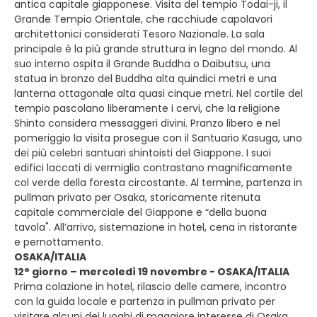
antica capitale giapponese. Visita del tempio Todai-ji, il
Grande Tempio Orientale, che racchiude capolavori
architettonici considerati Tesoro Nazionale. La sala
principale è la più grande struttura in legno del mondo. Al
suo interno ospita il Grande Buddha o Daibutsu, una
statua in bronzo del Buddha alta quindici metri e una
lanterna ottagonale alta quasi cinque metri. Nel cortile del
tempio pascolano liberamente i cervi, che la religione
Shinto considera messaggeri divini. Pranzo libero e nel
pomeriggio la visita prosegue con il Santuario Kasuga, uno
dei più celebri santuari shintoisti del Giappone. I suoi
edifici laccati di vermiglio contrastano magnificamente
col verde della foresta circostante. Al termine, partenza in
pullman privato per Osaka, storicamente ritenuta
capitale commerciale del Giappone e “della buona
tavola". All’arrivo, sistemazione in hotel, cena in ristorante
e pernottamento.
OSAKA/ITALIA
12° giorno – mercoledì 19 novembre - OSAKA/ITALIA
Prima colazione in hotel, rilascio delle camere, incontro
con la guida locale e partenza in pullman privato per
visitare alcuni dei luoghi di maggiore interesse di Osaka.