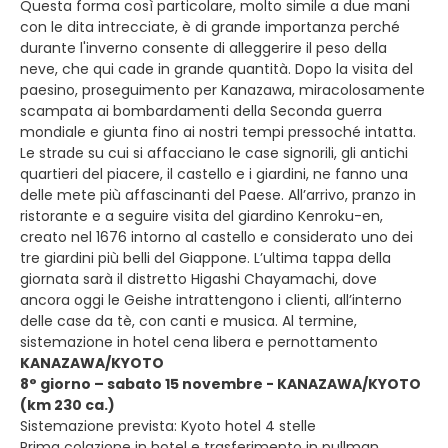
Questa forma così particolare, molto simile a due mani
con le dita intrecciate, è di grande importanza perché
durante l'inverno consente di alleggerire il peso della
neve, che qui cade in grande quantità. Dopo la visita del
paesino, proseguimento per Kanazawa, miracolosamente
scampata ai bombardamenti della Seconda guerra
mondiale e giunta fino ai nostri tempi pressoché intatta.
Le strade su cui si affacciano le case signorili, gli antichi
quartieri del piacere, il castello e i giardini, ne fanno una
delle mete più affascinanti del Paese. All’arrivo, pranzo in
ristorante e a seguire visita del giardino Kenroku-en,
creato nel 1676 intorno al castello e considerato uno dei
tre giardini più belli del Giappone. L’ultima tappa della
giornata sarà il distretto Higashi Chayamachi, dove
ancora oggi le Geishe intrattengono i clienti, all’interno
delle case da tè, con canti e musica. Al termine,
sistemazione in hotel cena libera e pernottamento
KANAZAWA/KYOTO
8° giorno – sabato 15 novembre - KANAZAWA/KYOTO
(km 230 ca.)
Sistemazione prevista: Kyoto hotel 4 stelle
Prima colazione in hotel e trasferimento in pullman