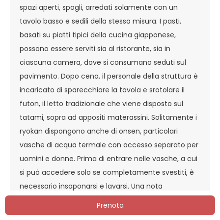
spazi aperti, spogli, arredati solamente con un
tavolo basso e sedili della stessa misura. I pasti,
basati su piatti tipici della cucina giapponese,
possono essere serviti sia al ristorante, sia in
ciascuna camera, dove si consumano seduti sul
pavimento. Dopo cena, il personale della struttura è
incaricato di sparecchiare la tavola e srotolare il
futon, il letto tradizionale che viene disposto sul
tatami, sopra ad appositi materassini. Solitamente i
ryokan dispongono anche di onsen, particolari
vasche di acqua termale con accesso separato per
uomini e donne. Prima di entrare nelle vasche, a cui
si può accedere solo se completamente svestiti, è
necessario insaponarsi e lavarsi. Una nota
particolare per chi ha tatuaggi: in Giappone esiste
Prenota
uno specifico divieto d’ingresso in alcuni locali e