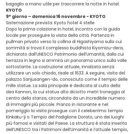
bagaglio a mano utile per trascorrere la notte in hotel.
KYOTO
9° giorno – domenica 16 novembre - KYOTO
Sistemazione prevista: Kyoto hotel 4 stelle
Dopo la prima colazione in hotel, incontro con la guida
locale per proseguire la visita della città. Partenza in
pullman privato verso la collina di Higashiyama sulla cui
sommità si trova il complesso buddhista Kiyomizu-dera,
dichiarato dall’UNESCO Patrimonio dell’Umanità, dalla cui
terrazza in legno si ammira un panorama unico sulla valle
sottostante. La costruzione attuale, innalzata senza
utilizzare un solo chiodo, risale al 1633. A seguire, visita del
palazzo Sanjusangen-do, conosciuto come il tempio delle
mille statue. La sala principale è dedicata al culto della
dea Kannon, la cui statua alta diciotto metri troneggia al
centro della stanza, circondata da un incredibile numero
di immagini più piccole. Pranzo in ristorante e nel
pomeriggio la visita prosegue con il celeberrimo tempio
Kinkaku-ji o Tempio del Padiglione Dorato, uno dei luoghi
più famosi e visitati del Paese. La struttura è stata inserita
dell’UNESCO tra i Patrimoni dell’Umanità e l’attuale tempio,