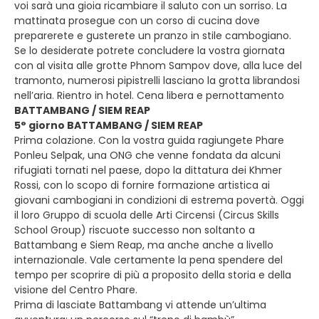
voi sarà una gioia ricambiare il saluto con un sorriso. La
mattinata prosegue con un corso di cucina dove
preparerete e gusterete un pranzo in stile cambogiano.
Se lo desiderate potrete concludere la vostra giornata
con al visita alle grotte Phnom Sampov dove, alla luce del
tramonto, numerosi pipistrelli lasciano la grotta librandosi
nell’aria. Rientro in hotel. Cena libera e pernottamento
BATTAMBANG / SIEM REAP
5° giorno BATTAMBANG / SIEM REAP
Prima colazione. Con la vostra guida ragiungete Phare
Ponleu Selpak, una ONG che venne fondata da alcuni
rifugiati tornati nel paese, dopo la dittatura dei Khmer
Rossi, con lo scopo di fornire formazione artistica ai
giovani cambogiani in condizioni di estrema povertà. Oggi
il loro Gruppo di scuola delle Arti Circensi (Circus Skills
School Group) riscuote successo non soltanto a
Battambang e Siem Reap, ma anche anche a livello
internazionale. Vale certamente la pena spendere del
tempo per scoprire di più a proposito della storia e della
visione del Centro Phare.
Prima di lasciate Battambang vi attende un’ultima