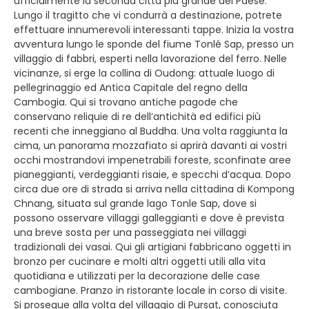
ufficialmente la seconda città più grande del Paese.
Lungo il tragitto che vi condurrà a destinazione, potrete
effettuare innumerevoli interessanti tappe. Inizia la vostra
avventura lungo le sponde del fiume Tonlé Sap, presso un
villaggio di fabbri, esperti nella lavorazione del ferro. Nelle
vicinanze, si erge la collina di Oudong: attuale luogo di
pellegrinaggio ed Antica Capitale del regno della
Cambogia. Qui si trovano antiche pagode che
conservano reliquie di re dell’antichità ed edifici più
recenti che inneggiano al Buddha. Una volta raggiunta la
cima, un panorama mozzafiato si aprirà davanti ai vostri
occhi mostrandovi impenetrabili foreste, sconfinate aree
pianeggianti, verdeggianti risaie, e specchi d’acqua. Dopo
circa due ore di strada si arriva nella cittadina di Kompong
Chnang, situata sul grande lago Tonle Sap, dove si
possono osservare villaggi galleggianti e dove è prevista
una breve sosta per una passeggiata nei villaggi
tradizionali dei vasai. Qui gli artigiani fabbricano oggetti in
bronzo per cucinare e molti altri oggetti utili alla vita
quotidiana e utilizzati per la decorazione delle case
cambogiane. Pranzo in ristorante locale in corso di visite.
Si prosegue alla volta del villaggio di Pursat, conosciuta