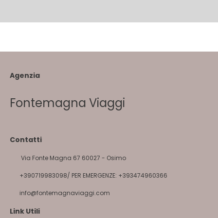
Agenzia
Fontemagna Viaggi
Contatti
Via Fonte Magna 67 60027 - Osimo
+390719983098/ PER EMERGENZE: +393474960366
info@fontemagnaviaggi.com
Link Utili