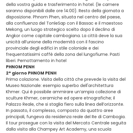
della vostra guida e trasferimento in hotel. (le camere
saranno disponibili dalle ore 14:00). Resto della giornata a
disposizione. Phnom Phen, situata nel centro del paese,
alla confluenza del TonleSap con il Bassac e il maestoso
Mekong, un luogo strategico scelto dopo il declino di
Angkor come capitale cambogiana. La città deve la sua
unicità all’unione della modernità con il fascino
provinciale degli edifici in stile coloniale e dei
frequentatissimi caffè della zona del lungofiume. Pasti
liberi. Pernottamento in hotel
PHNOM PENH
2° giorno PHNOM PENH
Prima colazione. Visita della città che prevede la visita del
Museo Nazionale: esempio superbo dell'architettura
Khmer. Qui è possibile ammirare un’ampia collezione di
sculture Khmer, ceramiche ed opere etnografiche; il
Palazzo Reale, che si staglia fiero sulla linea dell’orizzonte.
In passato, il complesso, composto da quattro aree
principali, fungeva da residenza reale del Re di Cambogia.
Il tour prosegue con la visita del Mercato Centrale seguita
dalla visita alla Champey Art Academy, una scuola