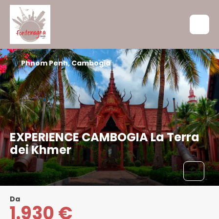
Phnom Penh, Cambogia
EXPERIENCE CAMBOGIA La Terra
dei Khmer
Da
1.930 €