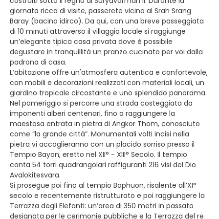
costruiti sotto il regno di Suryavarman II. Durante la
giornata ricca di visite, passerete vicino al Srah Srang
Baray (bacino idirco). Da qui, con una breve passeggiata
di 10 minuti attraverso il villaggio locale si raggiunge
un’elegante tipica casa privata dove è possibile
degustare in tranquillità un pranzo cucinato per voi dalla
padrona di casa.
L‘abitazione offre un'atmosfera autentica e confortevole,
con mobili e decorazioni realizzati con materiali locali, un
giardino tropicale circostante e uno splendido panorama.
Nel pomeriggio si percorre una strada costeggiata da
imponenti alberi centenari, fino a raggiungere la
maestosa entrata in pietra di Angkor Thom, conosciuto
come “la grande città”. Monumentali volti incisi nella
pietra vi accoglieranno con un placido sorriso presso il
Tempio Bayon, eretto nel XII° - XIII° Secolo. Il tempio
conta 54 torri quadrangolari raffiguranti 216 visi del Dio
Avalokitesvara.
Si prosegue poi fino al tempio Baphuon, risalente all’XI°
secolo e recentemente ristrutturato e poi raggiungere la
Terrazza degli Elefanti: un’area di 350 metri in passato
designata per le cerimonie pubbliche e la Terrazza del re