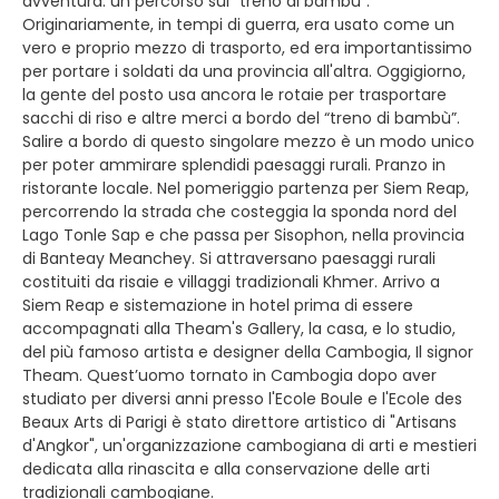
avventura: un percorso sul “treno di bambù”.
Originariamente, in tempi di guerra, era usato come un
vero e proprio mezzo di trasporto, ed era importantissimo
per portare i soldati da una provincia all'altra. Oggigiorno,
la gente del posto usa ancora le rotaie per trasportare
sacchi di riso e altre merci a bordo del “treno di bambù”.
Salire a bordo di questo singolare mezzo è un modo unico
per poter ammirare splendidi paesaggi rurali. Pranzo in
ristorante locale. Nel pomeriggio partenza per Siem Reap,
percorrendo la strada che costeggia la sponda nord del
Lago Tonle Sap e che passa per Sisophon, nella provincia
di Banteay Meanchey. Si attraversano paesaggi rurali
costituiti da risaie e villaggi tradizionali Khmer. Arrivo a
Siem Reap e sistemazione in hotel prima di essere
accompagnati alla Тheam's Gallery, la casa, e lo studio,
del più famoso artista e designer della Cambogia, Il signor
Theam. Quest’uomo tornato in Cambogia dopo aver
studiato per diversi anni presso l'Ecole Boule e l'Ecole des
Beaux Arts di Parigi è stato direttore artistico di "Artisans
d'Angkor", un'organizzazione cambogiana di arti e mestieri
dedicata alla rinascita e alla conservazione delle arti
tradizionali cambogiane.