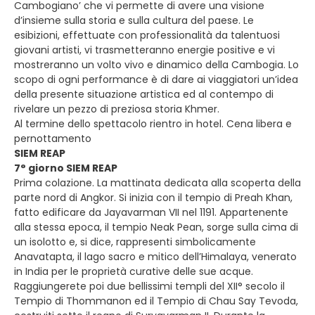
Cambogiano’ che vi permette di avere una visione
d’insieme sulla storia e sulla cultura del paese. Le
esibizioni, effettuate con professionalità da talentuosi
giovani artisti, vi trasmetteranno energie positive e vi
mostreranno un volto vivo e dinamico della Cambogia. Lo
scopo di ogni performance è di dare ai viaggiatori un’idea
della presente situazione artistica ed al contempo di
rivelare un pezzo di preziosa storia Khmer.
Al termine dello spettacolo rientro in hotel. Cena libera e
pernottamento
SIEM REAP
7° giorno SIEM REAP
Prima colazione. La mattinata dedicata alla scoperta della
parte nord di Angkor. Si inizia con il tempio di Preah Khan,
fatto edificare da Jayavarman VII nel 1191. Appartenente
alla stessa epoca, il tempio Neak Pean, sorge sulla cima di
un isolotto e, si dice, rappresenti simbolicamente
Anavatapta, il lago sacro e mitico dell’Himalaya, venerato
in India per le proprietà curative delle sue acque.
Raggiungerete poi due bellissimi templi del XII° secolo il
Tempio di Thommanon ed il Tempio di Chau Say Tevoda,