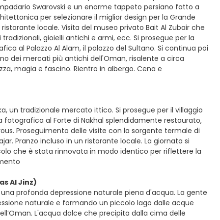
mpadario Swarovski e un enorme tappeto persiano fatto a
tettonica per selezionare il miglior design per la Grande
ristorante locale. Visita del museo privato Bait Al Zubair che
radizionali, gioielli antichi e armi, ecc. Si prosegue per la
fica al Palazzo Al Alam, il palazzo del Sultano. Si continua poi
, uno dei mercati più antichi dell'Oman, risalente a circa
zza, magia e fascino. Rientro in albergo. Cena e
, un tradizionale mercato ittico. Si prosegue per il villaggio
a fotografica al Forte di Nakhal splendidamente restaurato,
ous. Proseguimento delle visite con la sorgente termale di
jar. Pranzo incluso in un ristorante locale. La giornata si
olo che è stata rinnovata in modo identico per riflettere la
amento
s Al Jinz)
, una profonda depressione naturale piena d'acqua. La gente
ssione naturale e formando un piccolo lago dalle acque
ell’Oman. L'acqua dolce che precipita dalla cima delle