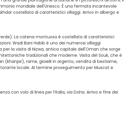
n una grande piantagione di banane e i pittoreschi dintorni, il
patrimonio mondiale dell'Unesco. È una fermata incantevole
dar costellata di caratteristici villaggi. Arrivo in albergo e
erde). La catena montuosa è costellata di caratteristici
vazioni. Wadi Bani Habib è uno dei numerosi villaggi
a per la visita di Nizwa, antica capitale dell'Oman che sorge
hitettoniche tradizionali che moderne. Visita del Souk, che è
n (khanjar), rame, gioielli in argento, vendita di bestiame,
ristorante locale. Al termine proseguimento per Muscat e
a con volo di linea per l’Italia, via Doha. Arrivo e fine dei