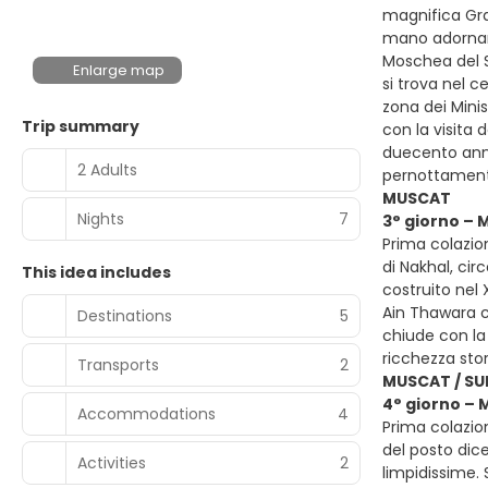
magnifica Gra
mano adornano
Moschea del Su
Enlarge map
si trova nel c
zona dei Minis
Trip summary
con la visita 
duecento anni
2 Adults
pernottament
MUSCAT
Nights
7
3° giorno – 
Prima colazion
di Nakhal, ci
This idea includes
costruito nel
Ain Thawara ch
Destinations
5
chiude con la 
ricchezza sto
Transports
2
MUSCAT / SU
4° giorno – 
Accommodations
4
Prima colazio
del posto dic
Activities
2
limpidissime.