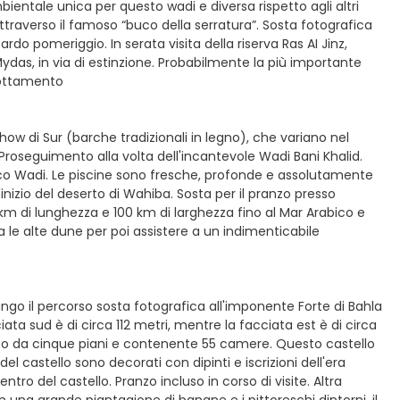
entale unica per questo wadi e diversa rispetto agli altri
attraverso il famoso “buco della serratura”. Sosta fotografica
ardo pomeriggio. In serata visita della riserva Ras AI Jinz,
ydas, in via di estinzione. Probabilmente la più importante
rnottamento
how di Sur (barche tradizionali in legno), che variano nel
Proseguimento alla volta dell'incantevole Wadi Bani Khalid.
gnifico Wadi. Le piscine sono fresche, profonde e assolutamente
'inizio del deserto di Wahiba. Sosta per il pranzo presso
 km di lunghezza e 100 km di larghezza fino al Mar Arabico e
 le alte dune per poi assistere a un indimenticabile
go il percorso sosta fotografica all'imponente Forte di Bahla
iata sud è di circa 112 metri, mentre la facciata est è di circa
posto da cinque piani e contenente 55 camere. Questo castello
 del castello sono decorati con dipinti e iscrizioni dell'era
tro del castello. Pranzo incluso in corso di visite. Altra