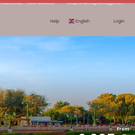
R EMERGENZE: +393474960366
info@fontemagnaviaggi.com
Help
English
Login
From