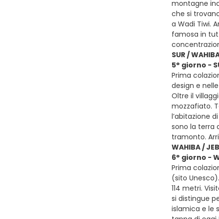
montagne inco
che si trovano
a Wadi Tiwi. A
famosa in tutt
concentrazion
SUR / WAHIB
5° giorno - 
Prima colazion
design e nelle
Oltre il villa
mozzafiato. Te
l’abitazione d
sono la terra 
tramonto. Ar
WAHIBA / JE
6° giorno - 
Prima colazio
(sito Unesco).
114 metri. Vi
si distingue pe
islamica e le 