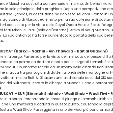
nde Moschea costruita con arenaria e marmo. Un bellissimo la
 la sala principale delle preghiere. Dopo una competizione archi
ltano Qaboos, la costruzione ha richiesto sei anni. Pranzo in un 
entro storico di Muscat ed è noto per la sua collezione di costumi t
teri con sosta per la visita della Royal Opera House. Sosta fotogra
dei forti Mirani e Jalali (solo dall'esterno). Arrivo al Souq Muttrah
. La sua antichità ha forse aumentato la portata della sua belle
o.
MUSCAT (Barka – Nakhal - Ain Thawara – Bait al Ghasam)
e in albergo. Partenza per la visita del mercato del pesce di Barka
rcondato da palme da dattero e noto per le sorgenti termali. Sost
 XVI sec su un enorme roccia da un Imam della dinastia Bani Khar
e si trova tra piantagioni di datteri ai piedi delle montagne di Ha
visita al museo Bait Al Ghasam una tradizionale casa del XIX sec
rica del Sultanato. Rientro in albergo a Muscat. Cena e pernott
R
MUSCAT – SUR (Bimmah Sinkhole - Wadi Shab – Wadi Tiwi - Ra
ne in albergo. Percorrendo la costa si giunge a Bimmah Sinkhole
e che una meteora è caduta in questo punto, causando la depre
 Sosta a Wadi Shab. Passeggiata in uno dei wadi più panoramici d