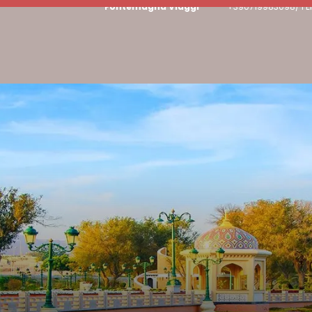
Fontemagna Viaggi
+390719983098/ PE