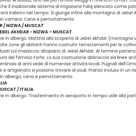
Birkat Al Maouz, uno dei più famosi villaggi in rovina in Oman. Co
nche il tradizionale sistema di irrigazione Falaj elencato come 
terà indietro nel tempo. Si giunge infine alla montagna di Jebel Akh
 in camera. Cena e pernottamento
R / NIZWA / MUSCAT
 JEBEL AKHDAR - NIZWA – MUSCAT
ne in albergo. Mattina alla scoperta di Jebel Akhdar (montagna v
molte zone gli abitanti hanno costruito terrazzamenti per le colti
ituati sul massiccio altopiano di Jebel Akhdar. Al termine partenz
ura del famoso Forte. La sua costruzione abbraccia sia linee arc
ntinaia di anni sede di numerose attività locali. Pugnali dell'Oma
e e artigianato si possono trovare al souk. Pranzo incluso in un 
 in albergo, cena e pernottamento
LIA
MUSCAT / ITALIA
e in albergo. Trasferimento in aeroporto in tempo utile alla partenz