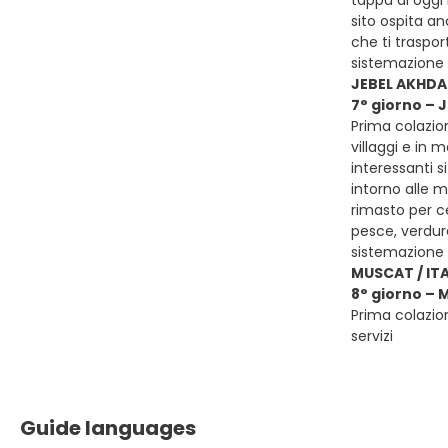
tappa di oggi 
sito ospita a
che ti traspor
sistemazione
JEBEL AKHDA
7° giorno –
Prima colazio
villaggi e in 
interessanti s
intorno alle m
rimasto per ce
pesce, verdur
sistemazione
MUSCAT / ITA
8° giorno – 
Prima colazion
servizi
Guide languages