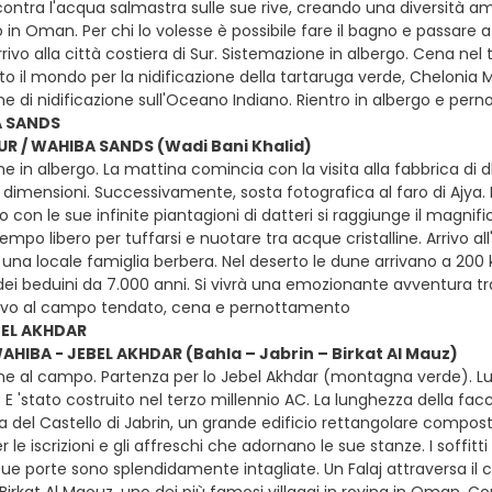
ntra l'acqua salmastra sulle sue rive, creando una diversità ambi
 in Oman. Per chi lo volesse è possibile fare il bagno e passare 
rrivo alla città costiera di Sur. Sistemazione in albergo. Cena nel t
o il mondo per la nidificazione della tartaruga verde, Chelonia M
e di nidificazione sull'Oceano Indiano. Rientro in albergo e pe
A SANDS
SUR / WAHIBA SANDS (Wadi Bani Khalid)
e in albergo. La mattina comincia con la visita alla fabbrica di d
 dimensioni. Successivamente, sosta fotografica al faro di Ajya. 
ggio con le sue infinite piantagioni di datteri si raggiunge il ma
mpo libero per tuffarsi e nuotare tra acque cristalline. Arrivo all
i una locale famiglia berbera. Nel deserto le dune arrivano a 200
dei beduini da 7.000 anni. Si vivrà una emozionante avventura tra
rivo al campo tendato, cena e pernottamento
BEL AKHDAR
WAHIBA - JEBEL AKHDAR (Bahla – Jabrin – Birkat Al Mauz)
ne al campo. Partenza per lo Jebel Akhdar (montagna verde). Lun
 E 'stato costruito nel terzo millennio AC. La lunghezza della facc
sita del Castello di Jabrin, un grande edificio rettangolare com
r le iscrizioni e gli affreschi che adornano le sue stanze. I soffitti
sue porte sono splendidamente intagliate. Un Falaj attraversa il cen