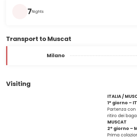
7
Nights
Transport to Muscat
Milano
Visiting
ITALIA / MUS
1° giorno – 
Partenza con v
ritiro dei bag
MUSCAT
2° giorno –
Prima colazion