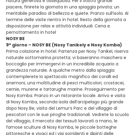
natura generosa e ossequiosa. Per il vostro grande
piacere, finirete la giornata in una spiaggia privata; un
meritabile paradiso di bellezza e quiete. Pranzo sull’isola. Al
termine delle visite rientro in hotel. Resto della giornata a
disposizione per relax e attività individuali. Cena e
pernottamento in hotel
NOSY BE
9° giorno – NOSY BE (Nosy Tanikely e Nosy Komba)
Prima colazione in hotel. Partenza per Nosy Tanikel, riserva
naturale sottomarina protetta; vi baseranno maschera e
boccaglio per immergervi in un incredibile acquario a
grandezza naturale. A qualche metro dalla spiaggia
contemplerete lo spettacolo magnifico dei coralli ed
anemoni, una moltitudine di pesci multicolori, crostacei,
cernie, murene e tartarughe marine. Proseguimento per
Nosy Komba. Pranzo in un ristorante locale. Arrivo e visita
di Nosy Komba, seconda isola dell’arcipelago più grande
dopo Nosy Be, visita del Lemur’s Parc e del villaggio di
pescatori con le sue piroghe tradizionali. Vedrete la scuola
del villaggio, il mercato dei tessuti lavorati a mano, le
famose sculture di Nosy Komba, le piccole botteghe
pittoresche e vivaci ed i visi sorridenti e dipinti delle