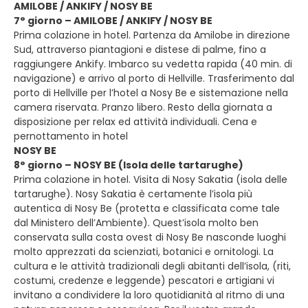
AMILOBE / ANKIFY / NOSY BE
7° giorno – AMILOBE / ANKIFY / NOSY BE
Prima colazione in hotel. Partenza da Amilobe in direzione
Sud, attraverso piantagioni e distese di palme, fino a
raggiungere Ankify. Imbarco su vedetta rapida (40 min. di
navigazione) e arrivo al porto di Hellville. Trasferimento dal
porto di Hellville per l’hotel a Nosy Be e sistemazione nella
camera riservata. Pranzo libero. Resto della giornata a
disposizione per relax ed attività individuali. Cena e
pernottamento in hotel
NOSY BE
8° giorno – NOSY BE (Isola delle tartarughe)
Prima colazione in hotel. Visita di Nosy Sakatia (isola delle
tartarughe). Nosy Sakatia è certamente l’isola più
autentica di Nosy Be (protetta e classificata come tale
dal Ministero dell’Ambiente). Quest’isola molto ben
conservata sulla costa ovest di Nosy Be nasconde luoghi
molto apprezzati da scienziati, botanici e ornitologi. La
cultura e le attività tradizionali degli abitanti dell’isola, (riti,
costumi, credenze e leggende) pescatori e artigiani vi
invitano a condividere la loro quotidianità al ritmo di una