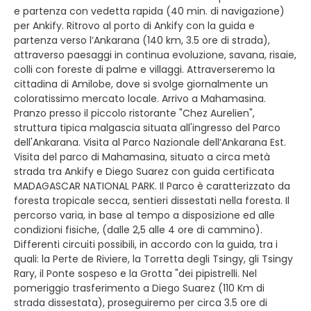
e partenza con vedetta rapida (40 min. di navigazione)
per Ankify. Ritrovo al porto di Ankify con la guida e
partenza verso l’Ankarana (140 km, 3.5 ore di strada),
attraverso paesaggi in continua evoluzione, savana, risaie,
colli con foreste di palme e villaggi. Attraverseremo la
cittadina di Amilobe, dove si svolge giornalmente un
coloratissimo mercato locale. Arrivo a Mahamasina.
Pranzo presso il piccolo ristorante "Chez Aurelien",
struttura tipica malgascia situata all'ingresso del Parco
dell'Ankarana. Visita al Parco Nazionale dell’Ankarana Est.
Visita del parco di Mahamasina, situato a circa metà
strada tra Ankify e Diego Suarez con guida certificata
MADAGASCAR NATIONAL PARK. Il Parco è caratterizzato da
foresta tropicale secca, sentieri dissestati nella foresta. Il
percorso varia, in base al tempo a disposizione ed alle
condizioni fisiche, (dalle 2,5 alle 4 ore di cammino).
Differenti circuiti possibili, in accordo con la guida, tra i
quali: la Perte de Riviere, la Torretta degli Tsingy, gli Tsingy
Rary, il Ponte sospeso e la Grotta "dei pipistrelli. Nel
pomeriggio trasferimento a Diego Suarez (110 Km di
strada dissestata), proseguiremo per circa 3.5 ore di