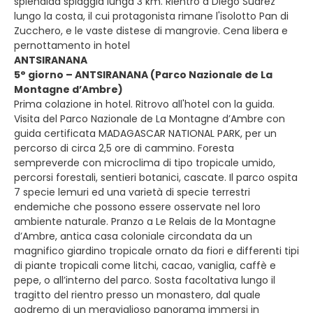
splendida spiaggia lunga 3 km. Rientro a Diego Suarez
lungo la costa, il cui protagonista rimane l'isolotto Pan di
Zucchero, e le vaste distese di mangrovie. Cena libera e
pernottamento in hotel
ANTSIRANANA
5° giorno – ANTSIRANANA (Parco Nazionale de La
Montagne d’Ambre)
Prima colazione in hotel. Ritrovo all'hotel con la guida.
Visita del Parco Nazionale de La Montagne d’Ambre con
guida certificata MADAGASCAR NATIONAL PARK, per un
percorso di circa 2,5 ore di cammino. Foresta
sempreverde con microclima di tipo tropicale umido,
percorsi forestali, sentieri botanici, cascate. Il parco ospita
7 specie lemuri ed una varietà di specie terrestri
endemiche che possono essere osservate nel loro
ambiente naturale. Pranzo a Le Relais de la Montagne
d’Ambre, antica casa coloniale circondata da un
magnifico giardino tropicale ornato da fiori e differenti tipi
di piante tropicali come litchi, cacao, vaniglia, caffè e
pepe, o all’interno del parco. Sosta facoltativa lungo il
tragitto del rientro presso un monastero, dal quale
godremo di un meraviglioso panorama immersi in