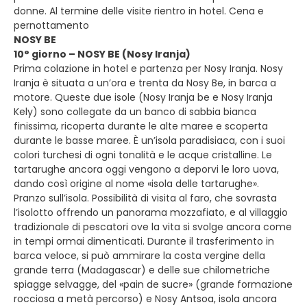
donne. Al termine delle visite rientro in hotel. Cena e
pernottamento
NOSY BE
10° giorno – NOSY BE (Nosy Iranja)
Prima colazione in hotel e partenza per Nosy Iranja. Nosy
Iranja è situata a un’ora e trenta da Nosy Be, in barca a
motore. Queste due isole (Nosy Iranja be e Nosy Iranja
Kely) sono collegate da un banco di sabbia bianca
finissima, ricoperta durante le alte maree e scoperta
durante le basse maree. È un’isola paradisiaca, con i suoi
colori turchesi di ogni tonalità e le acque cristalline. Le
tartarughe ancora oggi vengono a deporvi le loro uova,
dando così origine al nome «isola delle tartarughe».
Pranzo sull’isola. Possibilità di visita al faro, che sovrasta
l’isolotto offrendo un panorama mozzafiato, e al villaggio
tradizionale di pescatori ove la vita si svolge ancora come
in tempi ormai dimenticati. Durante il trasferimento in
barca veloce, si può ammirare la costa vergine della
grande terra (Madagascar) e delle sue chilometriche
spiagge selvagge, del «pain de sucre» (grande formazione
rocciosa a metà percorso) e Nosy Antsoa, isola ancora