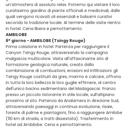
un’atmosfera di assoluto relax. Potremo qui visitare il loro
curatissimo giardino di piante officinali e medicinali, dalle
quali vengono ricavati oli essenziali e balsami curativi
secondo la tradizione locale. Al termine delle visite rientro
in hotel. Cena libera e pernottamento.
AMBILOBE
6° giorno - AMBILOBE (Tsingy Rouge)
Prima colazione in hotel. Partenza per raggiungere il
Canyon Tsingy Rouge, attraversando la campagna
malgascia multicolore. Visita all'affascinante sito di
formazione geologica naturale, creato dalla
combinazione di combustioni, erosioni ed infiltrazioni: gli
Tsingy Rouge costituiti da gres, marmo e calcare, offrono
in tutta la loro bellezza le loro guglie effimere, al centro
dell'unico bacino sedimentario del Madagascar. Pranzo
presso un piccolo ristorante in stile locale, sull’altipiano
prossimo al sito. Partenza da Analamera in direzione Sud,
attraversando paesaggi in continua evoluzione, risaie,
foreste di palme e piantagioni, fino a raggiungere Amilobe
(110 km di strada, a tratti dissestata). Trasferimento in
hotel ad Ambilobe. Cena e pernottamento.