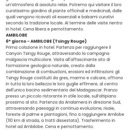
un’atmosfera di assoluto relax. Potremo qui visitare il loro
curatissimo giardino di piante officinali e medicinali, dalle
quali vengono ricavati oli essenziali e balsami curativi
secondo la tradizione locale. Al termine delle visite rientro
in hotel. Cena libera e pernottamento.
AMBILOBE
6° giorno - AMBILOBE (Tsingy Rouge)
Prima colazione in hotel. Partenza per raggiungere il
Canyon Tsingy Rouge, attraversando la campagna
malgascia multicolore. Visita all'affascinante sito di
formazione geologica naturale, creato dalla
combinazione di combustioni, erosioni ed infiltrazioni: gli
Tsingy Rouge costituiti da gres, marmo e calcare, offrono
in tutta la loro bellezza le loro guglie effimere, al centro
dell'unico bacino sedimentario del Madagascar. Pranzo
presso un piccolo ristorante in stile locale, sull’altipiano
prossimo al sito. Partenza da Analamera in direzione Sud,
attraversando paesaggi in continua evoluzione, risaie,
foreste di palme e piantagioni, fino a raggiungere Amilobe
(110 km di strada, a tratti dissestata). Trasferimento in
hotel ad Ambilobe. Cena e pernottamento.