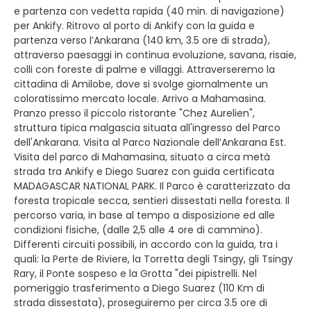
e partenza con vedetta rapida (40 min. di navigazione)
per Ankify. Ritrovo al porto di Ankify con la guida e
partenza verso l’Ankarana (140 km, 3.5 ore di strada),
attraverso paesaggi in continua evoluzione, savana, risaie,
colli con foreste di palme e villaggi. Attraverseremo la
cittadina di Amilobe, dove si svolge giornalmente un
coloratissimo mercato locale. Arrivo a Mahamasina.
Pranzo presso il piccolo ristorante "Chez Aurelien",
struttura tipica malgascia situata all'ingresso del Parco
dell'Ankarana. Visita al Parco Nazionale dell’Ankarana Est.
Visita del parco di Mahamasina, situato a circa metà
strada tra Ankify e Diego Suarez con guida certificata
MADAGASCAR NATIONAL PARK. Il Parco è caratterizzato da
foresta tropicale secca, sentieri dissestati nella foresta. Il
percorso varia, in base al tempo a disposizione ed alle
condizioni fisiche, (dalle 2,5 alle 4 ore di cammino).
Differenti circuiti possibili, in accordo con la guida, tra i
quali: la Perte de Riviere, la Torretta degli Tsingy, gli Tsingy
Rary, il Ponte sospeso e la Grotta "dei pipistrelli. Nel
pomeriggio trasferimento a Diego Suarez (110 Km di
strada dissestata), proseguiremo per circa 3.5 ore di