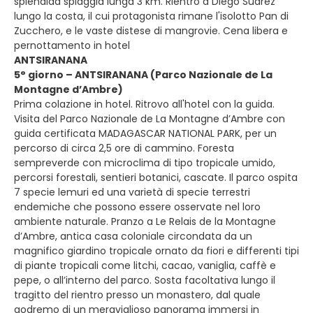
splendida spiaggia lunga 3 km. Rientro a Diego Suarez
lungo la costa, il cui protagonista rimane l'isolotto Pan di
Zucchero, e le vaste distese di mangrovie. Cena libera e
pernottamento in hotel
ANTSIRANANA
5° giorno – ANTSIRANANA (Parco Nazionale de La
Montagne d’Ambre)
Prima colazione in hotel. Ritrovo all'hotel con la guida.
Visita del Parco Nazionale de La Montagne d’Ambre con
guida certificata MADAGASCAR NATIONAL PARK, per un
percorso di circa 2,5 ore di cammino. Foresta
sempreverde con microclima di tipo tropicale umido,
percorsi forestali, sentieri botanici, cascate. Il parco ospita
7 specie lemuri ed una varietà di specie terrestri
endemiche che possono essere osservate nel loro
ambiente naturale. Pranzo a Le Relais de la Montagne
d’Ambre, antica casa coloniale circondata da un
magnifico giardino tropicale ornato da fiori e differenti tipi
di piante tropicali come litchi, cacao, vaniglia, caffè e
pepe, o all’interno del parco. Sosta facoltativa lungo il
tragitto del rientro presso un monastero, dal quale
godremo di un meraviglioso panorama immersi in