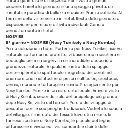
natura generosa e ossequiosa. Per il vostro grande
piacere, finirete la giornata in una spiaggia privata; un
meritabile paradiso di bellezza e quiete. Pranzo sull’isola. Al
termine delle visite rientro in hotel. Resto della giornata a
disposizione per relax e attività individuali. Cena e
pernottamento in hotel
NOSY BE
9° giorno – NOSY BE (Nosy Tanikely e Nosy Komba)
Prima colazione in hotel. Partenza per Nosy Tanikel, riserva
naturale sottomarina protetta; vi baseranno maschera e
boccaglio per immergervi in un incredibile acquario a
grandezza naturale. A qualche metro dalla spiaggia
contemplerete lo spettacolo magnifico dei coralli ed
anemoni, una moltitudine di pesci multicolori, crostacei,
cernie, murene e tartarughe marine. Proseguimento per
Nosy Komba. Pranzo in un ristorante locale. Arrivo e visita
di Nosy Komba, seconda isola dell’arcipelago più grande
dopo Nosy Be, visita del Lemur’s Parc e del villaggio di
pescatori con le sue piroghe tradizionali. Vedrete la scuola
del villaggio, il mercato dei tessuti lavorati a mano, le
famose sculture di Nosy Komba, le piccole botteghe
pittoresche e vivaci ed i visi sorridenti e dipinti delle