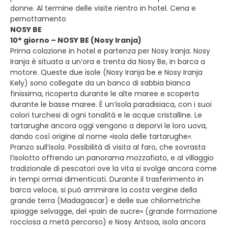
donne. Al termine delle visite rientro in hotel. Cena e
pernottamento
NOSY BE
10° giorno – NOSY BE (Nosy Iranja)
Prima colazione in hotel e partenza per Nosy Iranja. Nosy
Iranja è situata a un’ora e trenta da Nosy Be, in barca a
motore. Queste due isole (Nosy Iranja be e Nosy Iranja
Kely) sono collegate da un banco di sabbia bianca
finissima, ricoperta durante le alte maree e scoperta
durante le basse maree. È un’isola paradisiaca, con i suoi
colori turchesi di ogni tonalità e le acque cristalline. Le
tartarughe ancora oggi vengono a deporvi le loro uova,
dando così origine al nome «isola delle tartarughe».
Pranzo sull’isola. Possibilità di visita al faro, che sovrasta
l’isolotto offrendo un panorama mozzafiato, e al villaggio
tradizionale di pescatori ove la vita si svolge ancora come
in tempi ormai dimenticati. Durante il trasferimento in
barca veloce, si può ammirare la costa vergine della
grande terra (Madagascar) e delle sue chilometriche
spiagge selvagge, del «pain de sucre» (grande formazione
rocciosa a metà percorso) e Nosy Antsoa, isola ancora