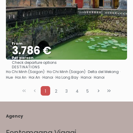
From
3.786 €
Per person
Check departure options
See
DESTINATIONS
Ho Chi Minh (Saigon) · Ho Chi Minh (Saigon) · Delta del Mekong ·
Hue · Hoi An · Hoi An · Hanoi · Ha Long Bay · Hanoi · Hanoi
1
2
3
4
5
Agency
Fontemagna Viaggi