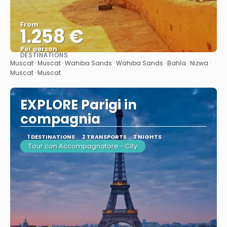
From
1.258 €
Per person
DESTINATIONS
See
Muscat · Muscat · Wahiba Sands · Wahiba Sands · Bahla · Nizwa ·
Muscat · Muscat
EXPLORE Parigi in
compagnia
1 DESTINATIONS
2 TRANSPORTS
3 NIGHTS
Tour con Accompagnatore - City