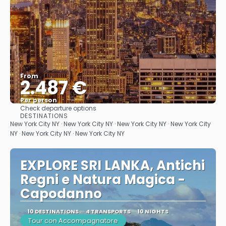
From
2.487 €
Per person
Check departure options
See
DESTINATIONS
New York City NY · New York City NY · New York City NY · New York City
NY · New York City NY · New York City NY
EXPLORE SRI LANKA, Antichi
Regni e Natura Magica -
Capodanno
10 DESTINATIONS
4 TRANSPORTS
10 NIGHTS
Tour con Accompagnatore