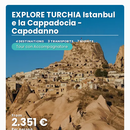
EXPLORE TURCHIA Istanbul
e la Cappadocia -
Capodanno
4 DESTINATIONS
3 TRANSPORTS
7 NIGHTS
Tour con Accompagnatore
From
2.351 €
Per person