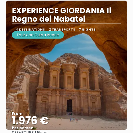
EXPERIENCE GIORDANIA Il
Regno dei Nabatei
4 DESTINATIONS
2 TRANSPORTS
7 NIGHTS
Tour con Guida locale
From
1.976 €
Per person
DEPARTURE:
Milano