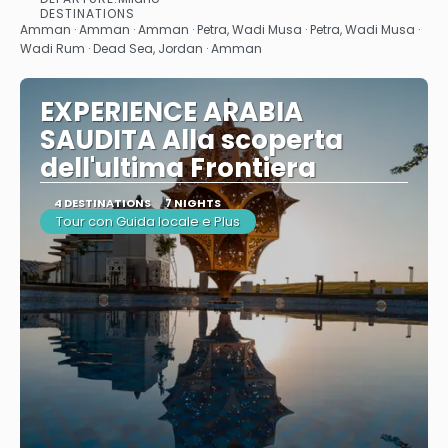
See
DESTINATIONS
Amman · Amman · Amman · Petra, Wadi Musa · Petra, Wadi Musa ·
Wadi Rum · Dead Sea, Jordan · Amman
EXPERIENCE ARABIA
SAUDITA Alla scoperta
dell'ultima Frontiera
4 DESTINATIONS
7 NIGHTS
Tour con Guida locale e Plus