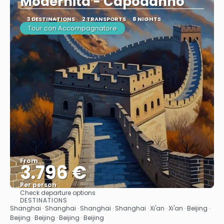
Modernità - Capodanno
3 DESTINATIONS
2 TRANSPORTS
8 NIGHTS
Tour con Accompagnatore
From
3.796 €
Per person
Check departure options
See
DESTINATIONS
Shanghai · Shanghai · Shanghai · Shanghai · Xi'an · Xi'an · Beijing ·
Beijing · Beijing · Beijing · Beijing