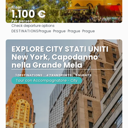
From
1.100 €
Per person
Check departure options
See
DESTINATIONS
Prague · Prague · Prague · Prague
EXPLORE CITY STATI UNITI
New York, Capodanno
nella Grande Mela
1 DESTINATIONS
4 TRANSPORTS
5 NIGHTS
Tour con Accompagnatore - City