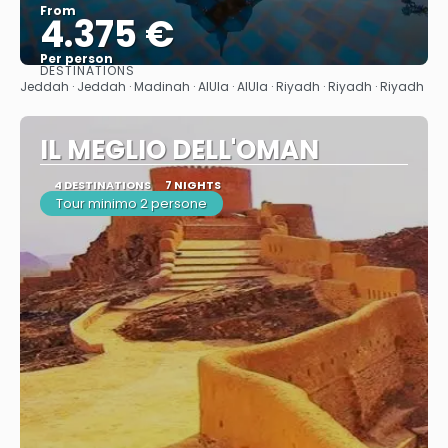
From
4.375 €
Per person
DESTINATIONS
See
Jeddah · Jeddah · Madinah · AlUla · AlUla · Riyadh · Riyadh · Riyadh
IL MEGLIO DELL'OMAN
4 DESTINATIONS
7 NIGHTS
Tour minimo 2 persone