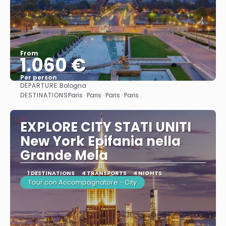
From
1.060 €
Per person
DEPARTURE:
Bologna
See
DESTINATIONS
Paris · Paris · Paris · Paris
EXPLORE CITY STATI UNITI
New York Epifania nella
Grande Mela
1 DESTINATIONS
4 TRANSPORTS
4 NIGHTS
Tour con Accompagnatore - City