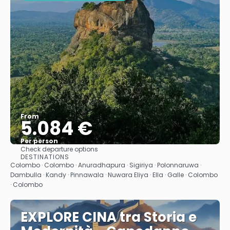
From
5.084 €
Per person
Check departure options
See
DESTINATIONS
Colombo · Colombo · Anuradhapura · Sigiriya · Polonnaruwa ·
Dambulla · Kandy · Pinnawala · Nuwara Eliya · Ella · Galle · Colombo
· Colombo
EXPLORE CINA tra Storia e