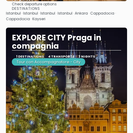
Check departure options
See
DESTINATIONS
Istanbul · Istanbul · Istanbul · Istanbul · Ankara · Cappadocia ·
Cappadocia · Kayseri
EXPLORE CITY Praga in
compagnia
1 DESTINATIONS
4 TRANSPORTS
3 NIGHTS
Tour con Accompagnatore - City