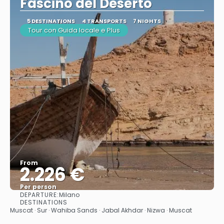
Fascino del Deserto
5 DESTINATIONS
4 TRANSPORTS
7 NIGHTS
Tour con Guida locale e Plus
From
2.226 €
Per person
DEPARTURE:
Milano
See
DESTINATIONS
Muscat · Sur · Wahiba Sands · Jabal Akhdar · Nizwa · Muscat