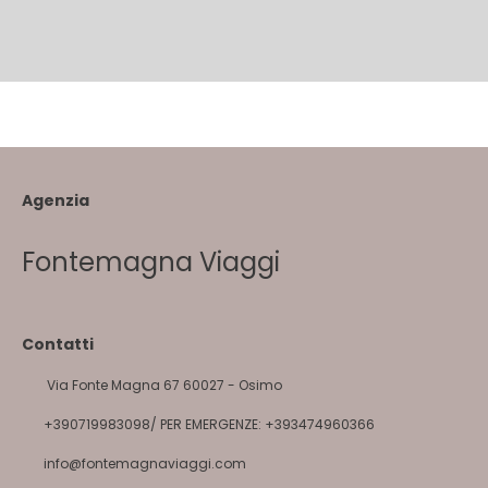
Agenzia
Fontemagna Viaggi
Contatti
Via Fonte Magna 67 60027 - Osimo
+390719983098/ PER EMERGENZE: +393474960366
info@fontemagnaviaggi.com