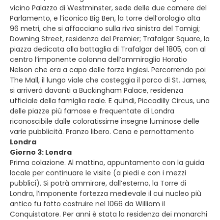
vicino Palazzo di Westminster, sede delle due camere del
Parlamento, e l’iconico Big Ben, la torre dell’orologio alta
96 metri, che si affacciano sulla riva sinistra del Tamigi;
Downing Street, residenza del Premier; Trafalgar Square, la
piazza dedicata alla battaglia di Trafalgar del 1805, con al
centro l’imponente colonna dell’ammiraglio Horatio
Nelson che era a capo delle forze inglesi. Percorrendo poi
The Mall, il lungo viale che costeggia il parco di St. James,
si arriverà davanti a Buckingham Palace, residenza
ufficiale della famiglia reale. E quindi, Piccadilly Circus, una
delle piazze più famose e frequentate di Londra
riconoscibile dalle coloratissime insegne luminose delle
varie pubblicità. Pranzo libero. Cena e pernottamento
Londra
Giorno 3: Londra
Prima colazione. Al mattino, appuntamento con la guida
locale per continuare le visite (a piedi e con i mezzi
pubblici). Si potrà ammirare, dall’esterno, la Torre di
Londra, l’imponente fortezza medievale il cui nucleo più
antico fu fatto costruire nel 1066 da William il
Conquistatore. Per anni è stata la residenza dei monarchi