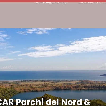
Fontemagna Viaggi
+390719983098/ PE
R Parchi del Nord &