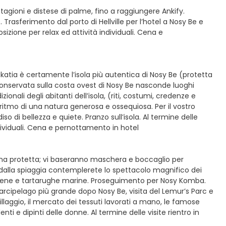
tagioni e distese di palme, fino a raggiungere Ankify.
 Trasferimento dal porto di Hellville per l’hotel a Nosy Be e
sizione per relax ed attività individuali. Cena e
Sakatia è certamente l’isola più autentica di Nosy Be (protetta
conservata sulla costa ovest di Nosy Be nasconde luoghi
zionali degli abitanti dell’isola, (riti, costumi, credenze e
l ritmo di una natura generosa e ossequiosa. Per il vostro
so di bellezza e quiete. Pranzo sull’isola. Al termine delle
individuali. Cena e pernottamento in hotel
rina protetta; vi baseranno maschera e boccaglio per
dalla spiaggia contemplerete lo spettacolo magnifico dei
 murene e tartarughe marine. Proseguimento per Nosy Komba.
l’arcipelago più grande dopo Nosy Be, visita del Lemur’s Parc e
villaggio, il mercato dei tessuti lavorati a mano, le famose
nti e dipinti delle donne. Al termine delle visite rientro in