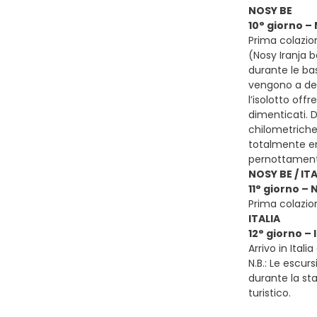
NOSY BE
10° giorno –
Prima colazion
(Nosy Iranja 
durante le bas
vengono a depo
l’isolotto off
dimenticati. 
chilometriche
totalmente end
pernottamen
NOSY BE / ITA
11° giorno – 
Prima colazion
ITALIA
12° giorno – 
Arrivo in Italia
N.B.: Le escur
durante la sta
turistico.