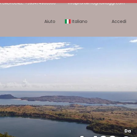
R EMERGENZE: +393474960366
info@fontemagnaviaggi.com
Aiuto
Italiano
Accedi
Da