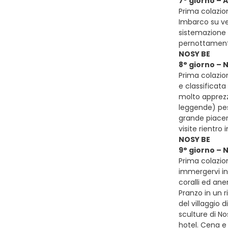
7° giorno – 
Prima colazion
Imbarco su ved
sistemazione n
pernottament
NOSY BE
8° giorno – 
Prima colazion
e classificat
molto apprezzat
leggende) pesc
grande piacere
visite rientro
NOSY BE
9° giorno – 
Prima colazio
immergervi in
coralli ed an
Pranzo in un r
del villaggio 
sculture di No
hotel. Cena 