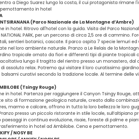
entro a Diego Suarez lungo la costa, il cui protagonista rimane l'
 pernottamento in hotel
A
 ANTSIRANANA (Parco Nazionale de La Montagne d’Ambre)
e in hotel. Ritrovo all'hotel con la guida. Visita del Parco Nazi
TIONAL PARK, per un percorso di circa 2,5 ore di cammino. For
tali, sentieri botanici, cascate. Il parco ospita 7 specie lemuri
ate nel loro ambiente naturale. Pranzo a Le Relais de la Montag
dino tropicale ornato da fiori e differenti tipi di piante tropicali 
facoltativa lungo il tragitto del rientro presso un monastero, d
i assoluto relax. Potremo qui visitare il loro curatissimo giardino 
 e balsami curativi secondo la tradizione locale. Al termine delle 
AMBILOBE (Tsingy Rouge)
ne in hotel. Partenza per raggiungere il Canyon Tsingy Rouge, a
te sito di formazione geologica naturale, creato dalla combinazion
gres, marmo e calcare, offrono in tutta la loro bellezza le loro gu
anzo presso un piccolo ristorante in stile locale, sull’altipiano 
paesaggi in continua evoluzione, risaie, foreste di palme e piant
Trasferimento in hotel ad Ambilobe. Cena e pernottamento.
KIFY / NOSY BE