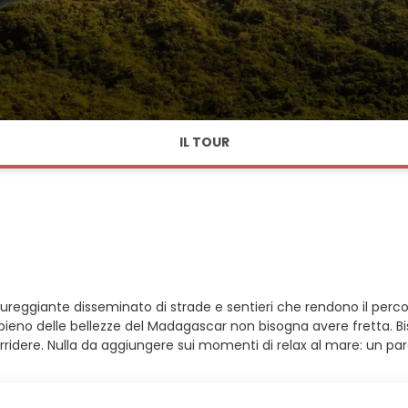
IL TOUR
eggiante disseminato di strade e sentieri che rendono il perco
 a pieno delle bellezze del Madagascar non bisogna avere fretta. 
orridere. Nulla da aggiungere sui momenti di relax al mare: un pa