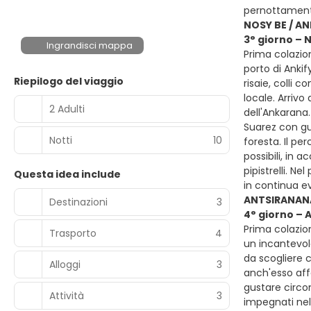
pernottament
NOSY BE / A
3° giorno – 
Ingrandisci mappa
Prima colazion
porto di Ankif
Riepilogo del viaggio
risaie, colli 
locale. Arrivo
2 Adulti
dell'Ankarana.
Suarez con gu
Notti
10
foresta. Il pe
possibili, in a
pipistrelli. N
Questa idea include
in continua e
ANTSIRANAN
Destinazioni
3
4° giorno – 
Prima colazion
Trasporto
4
un incantevol
da scogliere c
Alloggi
3
anch'esso affa
gustare circo
Attività
3
impegnati nell