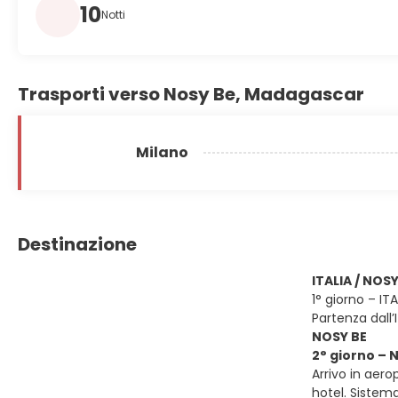
10
Notti
Trasporti verso Nosy Be, Madagascar
Milano
Destinazione
ITALIA / NOSY
1° giorno – IT
Partenza dall’
NOSY BE
2° giorno – 
Arrivo in aero
hotel. Sistema