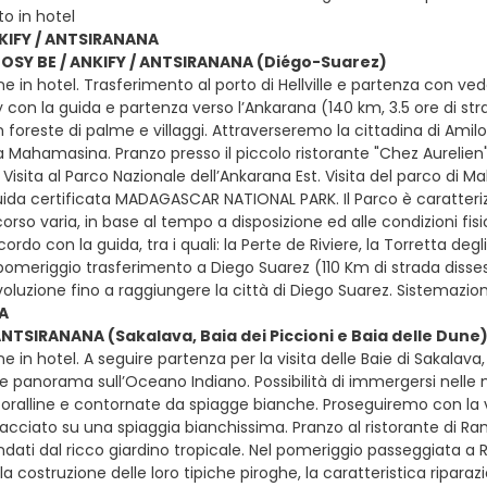
o in hotel
NKIFY / ANTSIRANANA
NOSY BE / ANKIFY / ANTSIRANANA (Diégo-Suarez)
e in hotel. Trasferimento al porto di Hellville e partenza con ved
y con la guida e partenza verso l’Ankarana (140 km, 3.5 ore di st
con foreste di palme e villaggi. Attraverseremo la cittadina di A
 a Mahamasina. Pranzo presso il piccolo ristorante "Chez Aurelien"
 Visita al Parco Nazionale dell’Ankarana Est. Visita del parco di
ida certificata MADAGASCAR NATIONAL PARK. Il Parco è caratterizza
rcorso varia, in base al tempo a disposizione ed alle condizioni fisi
ccordo con la guida, tra i quali: la Perte de Riviere, la Torretta deg
el pomeriggio trasferimento a Diego Suarez (110 Km di strada diss
voluzione fino a raggiungere la città di Diego Suarez. Sistemazio
A
ANTSIRANANA (Sakalava, Baia dei Piccioni e Baia delle Dune
e in hotel. A seguire partenza per la visita delle Baie di Sakalav
e panorama sull’Oceano Indiano. Possibilità di immergersi nelle m
oralline e contornate da spiagge bianche. Proseguiremo con la visi
cciato su una spiaggia bianchissima. Pranzo al ristorante di Rame
ndati dal ricco giardino tropicale. Nel pomeriggio passeggiata a 
a costruzione delle loro tipiche piroghe, la caratteristica ripara