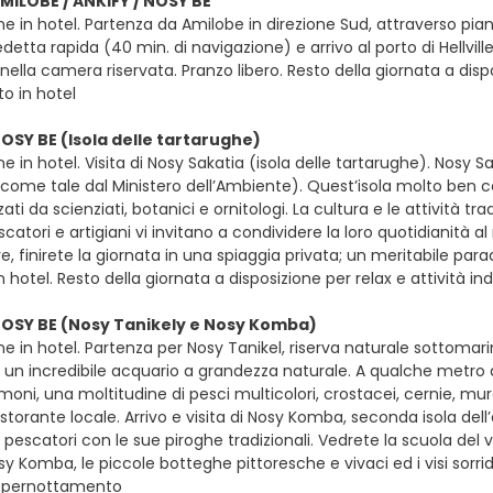
AMILOBE / ANKIFY / NOSY BE
e in hotel. Partenza da Amilobe in direzione Sud, attraverso pian
etta rapida (40 min. di navigazione) e arrivo al porto di Hellville.
ella camera riservata. Pranzo libero. Resto della giornata a dispo
o in hotel
NOSY BE (Isola delle tartarughe)
e in hotel. Visita di Nosy Sakatia (isola delle tartarughe). Nosy 
a come tale dal Ministero dell’Ambiente). Quest’isola molto ben 
i da scienziati, botanici e ornitologi. La cultura e le attività tradi
atori e artigiani vi invitano a condividere la loro quotidianità a
, finirete la giornata in una spiaggia privata; un meritabile paradi
 in hotel. Resto della giornata a disposizione per relax e attività 
NOSY BE (Nosy Tanikely e Nosy Komba)
ne in hotel. Partenza per Nosy Tanikel, riserva naturale sottoma
 un incredibile acquario a grandezza naturale. A qualche metro 
emoni, una moltitudine di pesci multicolori, crostacei, cernie,
istorante locale. Arrivo e visita di Nosy Komba, seconda isola del
di pescatori con le sue piroghe tradizionali. Vedrete la scuola del 
sy Komba, le piccole botteghe pittoresche e vivaci ed i visi sorride
e pernottamento