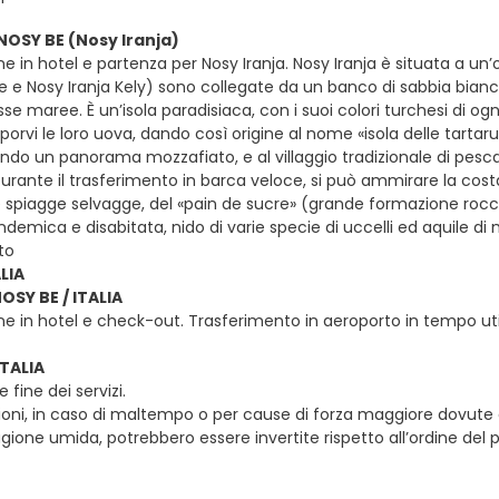
 NOSY BE (Nosy Iranja)
e in hotel e partenza per Nosy Iranja. Nosy Iranja è situata a un
be e Nosy Iranja Kely) sono collegate da un banco di sabbia bianc
se maree. È un’isola paradisiaca, con i suoi colori turchesi di ogn
rvi le loro uova, dando così origine al nome «isola delle tartarughe
rendo un panorama mozzafiato, e al villaggio tradizionale di pesc
Durante il trasferimento in barca veloce, si può ammirare la cos
 spiagge selvagge, del «pain de sucre» (grande formazione rocc
emica e disabitata, nido di varie specie di uccelli ed aquile di m
to
LIA
NOSY BE / ITALIA
e in hotel e check-out. Trasferimento in aeroporto in tempo utile pe
ITALIA
 e fine dei servizi.
sioni, in caso di maltempo o per cause di forza maggiore dovute all
gione umida, potrebbero essere invertite rispetto all’ordine del p