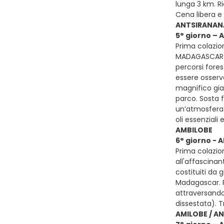
lunga 3 km. Ri
Cena libera e
ANTSIRANAN
5° giorno –
Prima colazion
MADAGASCAR NA
percorsi fores
essere osserv
magnifico giar
parco. Sosta 
un’atmosfera d
oli essenziali
AMBILOBE
6° giorno - 
Prima colazio
all'affascinan
costituiti da 
Madagascar. Pr
attraversando 
dissestata). 
AMILOBE / AN