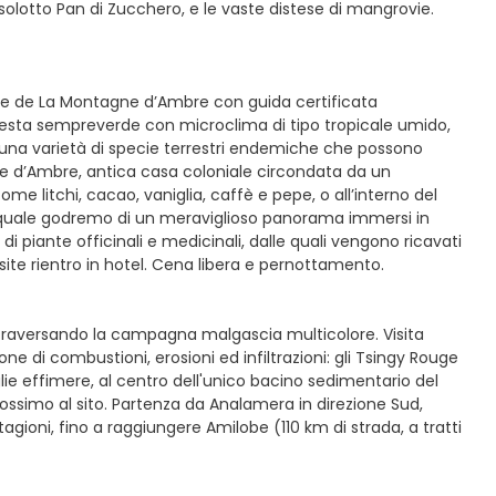
isolotto Pan di Zucchero, e le vaste distese di mangrovie.
onale de La Montagne d’Ambre con guida certificata
esta sempreverde con microclima di tipo tropicale umido,
 ed una varietà di specie terrestri endemiche che possono
ne d’Ambre, antica casa coloniale circondata da un
come litchi, cacao, vaniglia, caffè e pepe, o all’interno del
al quale godremo di un meraviglioso panorama immersi in
di piante officinali e medicinali, dalle quali vengono ricavati
visite rientro in hotel. Cena libera e pernottamento.
ttraversando la campagna malgascia multicolore. Visita
e di combustioni, erosioni ed infiltrazioni: gli Tsingy Rouge
glie effimere, al centro dell'unico bacino sedimentario del
prossimo al sito. Partenza da Analamera in direzione Sud,
agioni, fino a raggiungere Amilobe (110 km di strada, a tratti