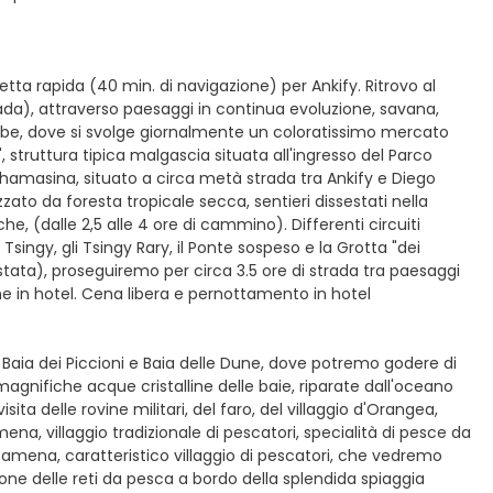
etta rapida (40 min. di navigazione) per Ankify. Ritrovo al
rada), attraverso paesaggi in continua evoluzione, savana,
milobe, dove si svolge giornalmente un coloratissimo mercato
, struttura tipica malgascia situata all'ingresso del Parco
 Mahamasina, situato a circa metà strada tra Ankify e Diego
to da foresta tropicale secca, sentieri dissestati nella
che, (dalle 2,5 alle 4 ore di cammino). Differenti circuiti
li Tsingy, gli Tsingy Rary, il Ponte sospeso e la Grotta "dei
estata), proseguiremo per circa 3.5 ore di strada tra paesaggi
ne in hotel. Cena libera e pernottamento in hotel
)
a, Baia dei Piccioni e Baia delle Dune, dove potremo godere di
agnifiche acque cristalline delle baie, riparate dall'oceano
ta delle rovine militari, del faro, del villaggio d'Orangea,
na, villaggio tradizionale di pescatori, specialità di pesce da
Ramena, caratteristico villaggio di pescatori, che vedremo
zione delle reti da pesca a bordo della splendida spiaggia