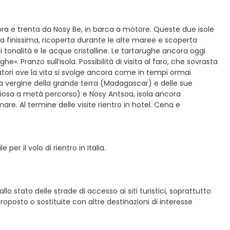
’ora e trenta da Nosy Be, in barca a motore. Queste due isole
a finissima, ricoperta durante le alte maree e scoperta
i tonalità e le acque cristalline. Le tartarughe ancora oggi
». Pranzo sull’isola. Possibilità di visita al faro, che sovrasta
atori ove la vita si svolge ancora come in tempi ormai
ta vergine della grande terra (Madagascar) e delle sue
iosa a metà percorso) e Nosy Antsoa, isola ancora
are. Al termine delle visite rientro in hotel. Cena e
r il volo di rientro in Italia.
o stato delle strade di accesso ai siti turistici, soprattutto
roposto o sostituite con altre destinazioni di interesse