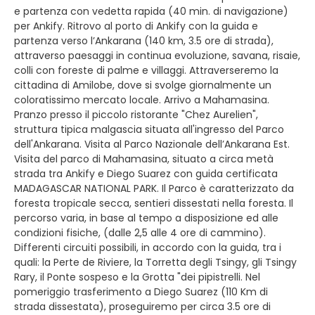
e partenza con vedetta rapida (40 min. di navigazione)
per Ankify. Ritrovo al porto di Ankify con la guida e
partenza verso l’Ankarana (140 km, 3.5 ore di strada),
attraverso paesaggi in continua evoluzione, savana, risaie,
colli con foreste di palme e villaggi. Attraverseremo la
cittadina di Amilobe, dove si svolge giornalmente un
coloratissimo mercato locale. Arrivo a Mahamasina.
Pranzo presso il piccolo ristorante "Chez Aurelien",
struttura tipica malgascia situata all'ingresso del Parco
dell'Ankarana. Visita al Parco Nazionale dell’Ankarana Est.
Visita del parco di Mahamasina, situato a circa metà
strada tra Ankify e Diego Suarez con guida certificata
MADAGASCAR NATIONAL PARK. Il Parco è caratterizzato da
foresta tropicale secca, sentieri dissestati nella foresta. Il
percorso varia, in base al tempo a disposizione ed alle
condizioni fisiche, (dalle 2,5 alle 4 ore di cammino).
Differenti circuiti possibili, in accordo con la guida, tra i
quali: la Perte de Riviere, la Torretta degli Tsingy, gli Tsingy
Rary, il Ponte sospeso e la Grotta "dei pipistrelli. Nel
pomeriggio trasferimento a Diego Suarez (110 Km di
strada dissestata), proseguiremo per circa 3.5 ore di