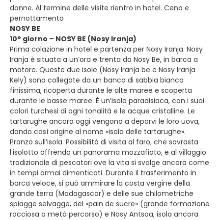
donne. Al termine delle visite rientro in hotel. Cena e
pernottamento
NOSY BE
10° giorno – NOSY BE (Nosy Iranja)
Prima colazione in hotel e partenza per Nosy Iranja. Nosy
Iranja è situata a un’ora e trenta da Nosy Be, in barca a
motore. Queste due isole (Nosy Iranja be e Nosy Iranja
Kely) sono collegate da un banco di sabbia bianca
finissima, ricoperta durante le alte maree e scoperta
durante le basse maree. È un’isola paradisiaca, con i suoi
colori turchesi di ogni tonalità e le acque cristalline. Le
tartarughe ancora oggi vengono a deporvi le loro uova,
dando così origine al nome «isola delle tartarughe».
Pranzo sull’isola. Possibilità di visita al faro, che sovrasta
l’isolotto offrendo un panorama mozzafiato, e al villaggio
tradizionale di pescatori ove la vita si svolge ancora come
in tempi ormai dimenticati. Durante il trasferimento in
barca veloce, si può ammirare la costa vergine della
grande terra (Madagascar) e delle sue chilometriche
spiagge selvagge, del «pain de sucre» (grande formazione
rocciosa a metà percorso) e Nosy Antsoa, isola ancora