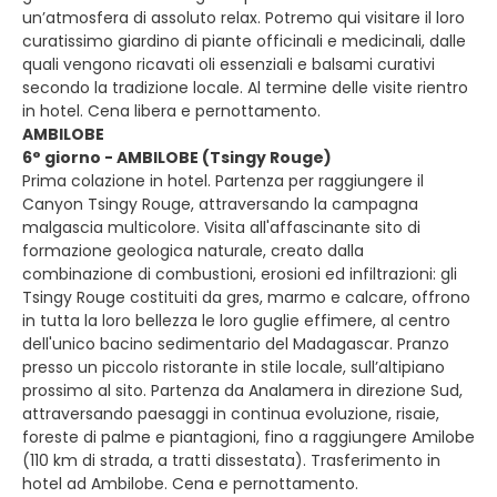
un’atmosfera di assoluto relax. Potremo qui visitare il loro
curatissimo giardino di piante officinali e medicinali, dalle
quali vengono ricavati oli essenziali e balsami curativi
secondo la tradizione locale. Al termine delle visite rientro
in hotel. Cena libera e pernottamento.
AMBILOBE
6° giorno - AMBILOBE (Tsingy Rouge)
Prima colazione in hotel. Partenza per raggiungere il
Canyon Tsingy Rouge, attraversando la campagna
malgascia multicolore. Visita all'affascinante sito di
formazione geologica naturale, creato dalla
combinazione di combustioni, erosioni ed infiltrazioni: gli
Tsingy Rouge costituiti da gres, marmo e calcare, offrono
in tutta la loro bellezza le loro guglie effimere, al centro
dell'unico bacino sedimentario del Madagascar. Pranzo
presso un piccolo ristorante in stile locale, sull’altipiano
prossimo al sito. Partenza da Analamera in direzione Sud,
attraversando paesaggi in continua evoluzione, risaie,
foreste di palme e piantagioni, fino a raggiungere Amilobe
(110 km di strada, a tratti dissestata). Trasferimento in
hotel ad Ambilobe. Cena e pernottamento.