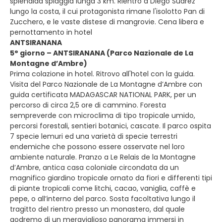
splendida spiaggia lunga 3 km. Rientro a Diego Suarez
lungo la costa, il cui protagonista rimane l'isolotto Pan di
Zucchero, e le vaste distese di mangrovie. Cena libera e
pernottamento in hotel
ANTSIRANANA
5° giorno – ANTSIRANANA (Parco Nazionale de La
Montagne d’Ambre)
Prima colazione in hotel. Ritrovo all'hotel con la guida.
Visita del Parco Nazionale de La Montagne d’Ambre con
guida certificata MADAGASCAR NATIONAL PARK, per un
percorso di circa 2,5 ore di cammino. Foresta
sempreverde con microclima di tipo tropicale umido,
percorsi forestali, sentieri botanici, cascate. Il parco ospita
7 specie lemuri ed una varietà di specie terrestri
endemiche che possono essere osservate nel loro
ambiente naturale. Pranzo a Le Relais de la Montagne
d’Ambre, antica casa coloniale circondata da un
magnifico giardino tropicale ornato da fiori e differenti tipi
di piante tropicali come litchi, cacao, vaniglia, caffè e
pepe, o all’interno del parco. Sosta facoltativa lungo il
tragitto del rientro presso un monastero, dal quale
godremo di un meraviglioso panorama immersi in