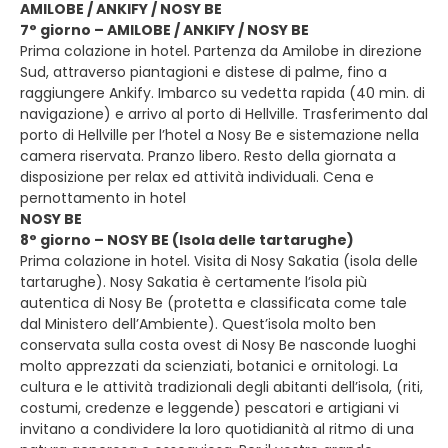
AMILOBE / ANKIFY / NOSY BE
7° giorno – AMILOBE / ANKIFY / NOSY BE
Prima colazione in hotel. Partenza da Amilobe in direzione
Sud, attraverso piantagioni e distese di palme, fino a
raggiungere Ankify. Imbarco su vedetta rapida (40 min. di
navigazione) e arrivo al porto di Hellville. Trasferimento dal
porto di Hellville per l’hotel a Nosy Be e sistemazione nella
camera riservata. Pranzo libero. Resto della giornata a
disposizione per relax ed attività individuali. Cena e
pernottamento in hotel
NOSY BE
8° giorno – NOSY BE (Isola delle tartarughe)
Prima colazione in hotel. Visita di Nosy Sakatia (isola delle
tartarughe). Nosy Sakatia è certamente l’isola più
autentica di Nosy Be (protetta e classificata come tale
dal Ministero dell’Ambiente). Quest’isola molto ben
conservata sulla costa ovest di Nosy Be nasconde luoghi
molto apprezzati da scienziati, botanici e ornitologi. La
cultura e le attività tradizionali degli abitanti dell’isola, (riti,
costumi, credenze e leggende) pescatori e artigiani vi
invitano a condividere la loro quotidianità al ritmo di una