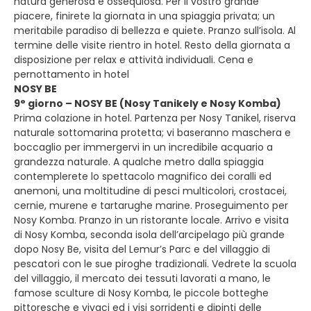
natura generosa e ossequiosa. Per il vostro grande
piacere, finirete la giornata in una spiaggia privata; un
meritabile paradiso di bellezza e quiete. Pranzo sull’isola. Al
termine delle visite rientro in hotel. Resto della giornata a
disposizione per relax e attività individuali. Cena e
pernottamento in hotel
NOSY BE
9° giorno – NOSY BE (Nosy Tanikely e Nosy Komba)
Prima colazione in hotel. Partenza per Nosy Tanikel, riserva
naturale sottomarina protetta; vi baseranno maschera e
boccaglio per immergervi in un incredibile acquario a
grandezza naturale. A qualche metro dalla spiaggia
contemplerete lo spettacolo magnifico dei coralli ed
anemoni, una moltitudine di pesci multicolori, crostacei,
cernie, murene e tartarughe marine. Proseguimento per
Nosy Komba. Pranzo in un ristorante locale. Arrivo e visita
di Nosy Komba, seconda isola dell’arcipelago più grande
dopo Nosy Be, visita del Lemur’s Parc e del villaggio di
pescatori con le sue piroghe tradizionali. Vedrete la scuola
del villaggio, il mercato dei tessuti lavorati a mano, le
famose sculture di Nosy Komba, le piccole botteghe
pittoresche e vivaci ed i visi sorridenti e dipinti delle